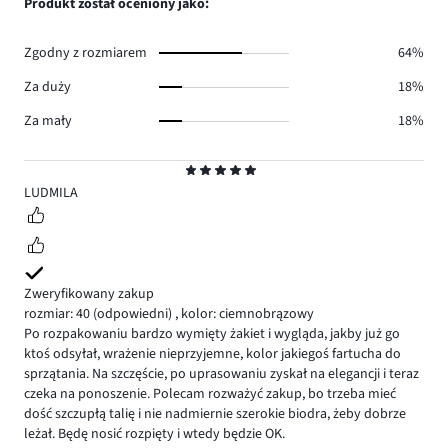
Produkt został oceniony jako:
0.
głosów
1.
Zgodny z rozmiarem
64%
Za duży
18%
Za mały
18%
Ocena
5
LUDMILA
Zweryfikowany zakup
rozmiar: 40
(odpowiedni)
,
kolor: ciemnobrązowy
Po rozpakowaniu bardzo wymięty żakiet i wygląda, jakby już go
ktoś odsyłał, wrażenie nieprzyjemne, kolor jakiegoś fartucha do
sprzątania. Na szczęście, po uprasowaniu zyskał na elegancji i teraz
czeka na ponoszenie. Polecam rozważyć zakup, bo trzeba mieć
dość szczupłą talię i nie nadmiernie szerokie biodra, żeby dobrze
leżał. Będę nosić rozpięty i wtedy będzie OK.