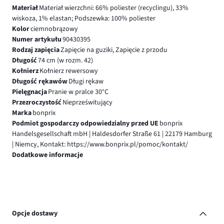
Materiał
Materiał wierzchni: 66% poliester (recyclingu), 33%
wiskoza, 1% elastan; Podszewka: 100% poliester
Kolor
ciemnobrązowy
Numer artykułu
90430395
Rodzaj zapięcia
Zapięcie na guziki, Zapięcie z przodu
Długość
74 cm (w rozm. 42)
Kołnierz
Kołnierz rewersowy
Długość rękawów
Długi rękaw
Pielęgnacja
Pranie w pralce 30°C
Przezroczystość
Nieprześwitujący
Marka
bonprix
Podmiot gospodarczy odpowiedzialny przed UE
bonprix
Handelsgesellschaft mbH | Haldesdorfer Straße 61 | 22179 Hamburg
| Niemcy, Kontakt: https://www.bonprix.pl/pomoc/kontakt/
Dodatkowe informacje
Opcje dostawy