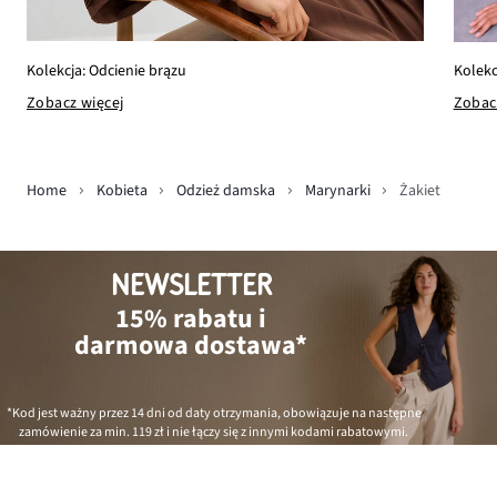
Kolekcja: Odcienie brązu
Kolekc
Zobacz więcej
Zobac
Home
Kobieta
Odzież damska
Marynarki
Żakiet
NEWSLETTER
15% rabatu i
darmowa dostawa*
*Kod jest ważny przez 14 dni od daty otrzymania, obowiązuje na następne
zamówienie za min.
119 zł
i nie łączy się z innymi kodami rabatowymi.