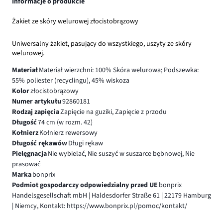
Informacje o produkcie
Żakiet ze skóry welurowej złocistobrązowy
Uniwersalny żakiet, pasujący do wszystkiego, uszyty ze skóry
welurowej.
Materiał
Materiał wierzchni: 100% Skóra welurowa; Podszewka:
55% poliester (recyclingu), 45% wiskoza
Kolor
złocistobrązowy
Numer artykułu
92860181
Rodzaj zapięcia
Zapięcie na guziki, Zapięcie z przodu
Długość
74 cm (w rozm. 42)
Kołnierz
Kołnierz rewersowy
Długość rękawów
Długi rękaw
Pielęgnacja
Nie wybielać, Nie suszyć w suszarce bębnowej, Nie
prasować
Marka
bonprix
Podmiot gospodarczy odpowiedzialny przed UE
bonprix
Handelsgesellschaft mbH | Haldesdorfer Straße 61 | 22179 Hamburg
| Niemcy, Kontakt: https://www.bonprix.pl/pomoc/kontakt/