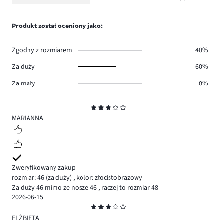
Ocena
0.
głosów
ilość
1,
2.
głosów
ilość
Produkt został oceniony jako:
0.
głosów
0.
Zgodny z rozmiarem
40%
Za duży
60%
Za mały
0%
Ocena
3
MARIANNA
Zweryfikowany zakup
rozmiar: 46
(za duży)
,
kolor: złocistobrązowy
Za duży 46 mimo ze nosze 46 , raczej to rozmiar 48
2026-06-15
Ocena
3
ELŻBIETA