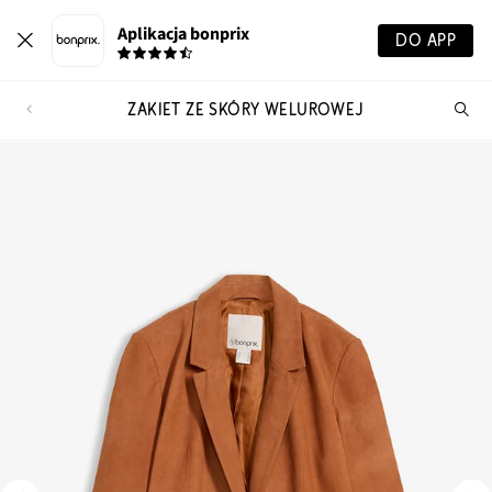
Aplikacja bonprix
DO APP
ŻAKIET ZE SKÓRY WELUROWEJ
Szu
pr