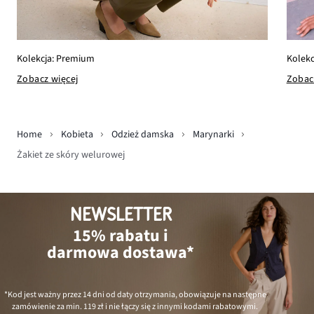
Kolekcja: Premium
Kolekc
Zobacz więcej
Zobac
Home
Kobieta
Odzież damska
Marynarki
Żakiet ze skóry welurowej
NEWSLETTER
15% rabatu i
darmowa dostawa*
*Kod jest ważny przez 14 dni od daty otrzymania, obowiązuje na następne
zamówienie za min.
119 zł
i nie łączy się z innymi kodami rabatowymi.