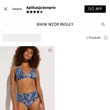
Aplikacja bonprix
DO APP
BIKINI WZÓR PAISLEY
Szu
pr
1 Produkt