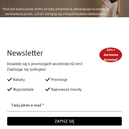
*Kod jest ważny przez 14 dni od daty otrzymania, obowiązuje na następne
zamówienie za min.
119 zł
i nie łączy się z innymi kodami rabatowymi.
Newsletter
15% +
darmowa
dostawa*
Dowiedz się o promocjach wcześniej niż inni!
Zapisując się zyskujesz:
Rabaty
Promocje
Wyprzedaże
Najnowsze trendy
Twój adres e-mail *
ZAPISZ SIĘ