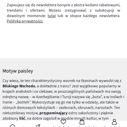
Zapisujesz się do newslettera bonprix z ekstra kodami rabatowymi,
trendami i ofertami. Możesz zrezygnować z subskrypcji w
dowolnym momencie:
tutaj
lub w stopce każdego newslettera.
Polityka prywatności.
Motyw paisley
Czy wiesz, że ten charakterystyczny wzorek na tkaninach wywodzi się z
Bliskiego Wschodu
, a dokładnie z Iranu? Jest wyjątkowo popularny w
krajach arabskich i co ciekawe, w poszczególnych państwach ma swoją
odrębną nazwę – w Azerbejdżanie i Turcji nazywa się „buta”, a w Indiach i
Iranie – „botteh”. Wykorzystuje się go nie tylko w odzieży, ale także w
różnych domowych tekstyliach – zasłonach, obrusach, narzutach. Ten
nietuzinkowy motyw,
przypominający
ostro zakończony i pięknie
zdobiony
liść
, na dobre zagościł w modzie innych kultur, w tym
europejskiej. Chcąc sprostać wymaganiom naszych klientów, zadbaliśmy