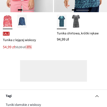
Tunika shirtowa, krótki rękaw
SALE
94,99 zł
Tunika z lejącej wiskozy
Nowa
54,99 zł
-8%
59,99 zł
Przeceniono
cena
z
to
ceny
59,99 zł
Tagi
Tuniki damskie z wiskozy