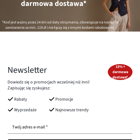
darmowa dostawa*
*Kod jest ważny przez 14 dni od daty otrzymania, obowiązuje na następne
zamówienie za min.
119 zł
i nie łączy się z innymi kodami rabatowymi.
Newsletter
15% +
darmowa
dostawa*
Dowiedz się o promocjach wcześniej niż inni!
Zapisując się zyskujesz:
Rabaty
Promocje
Wyprzedaże
Najnowsze trendy
Twój adres e-mail *