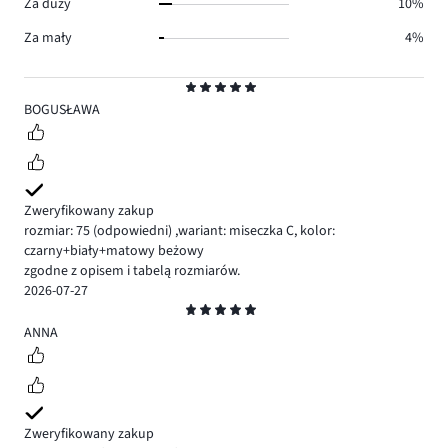
Za duży
10%
Za mały
4%
Ocena
5
BOGUSŁAWA
Zweryfikowany zakup
rozmiar: 75
(odpowiedni)
,
wariant: miseczka C,
kolor:
czarny+biały+matowy beżowy
zgodne z opisem i tabelą rozmiarów.
2026-07-27
Ocena
5
ANNA
Zweryfikowany zakup