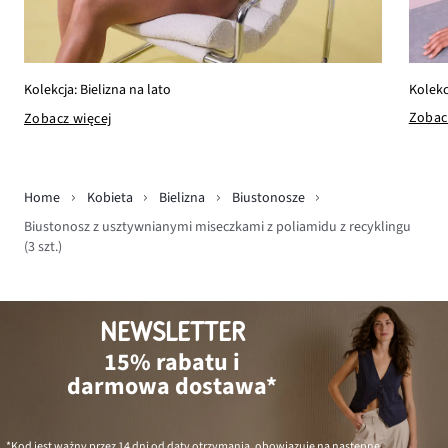
Kolekc
Kolekcja: Bielizna na lato
Zobac
Zobacz więcej
Home
Kobieta
Bielizna
Biustonosze
Biustonosz z usztywnianymi miseczkami z poliamidu z recyklingu
(3 szt.)
NEWSLETTER
15% rabatu i
darmowa dostawa*
*Kod jest ważny przez 14 dni od daty otrzymania, obowiązuje na następne