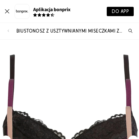
Aplikacja bonprix
DO APP
BIUSTONOSZ Z USZTYWNIANYMI MISECZKAMI Z POLIAMIDU Z RECYKLINGU (3 SZT.)
Szu
pr