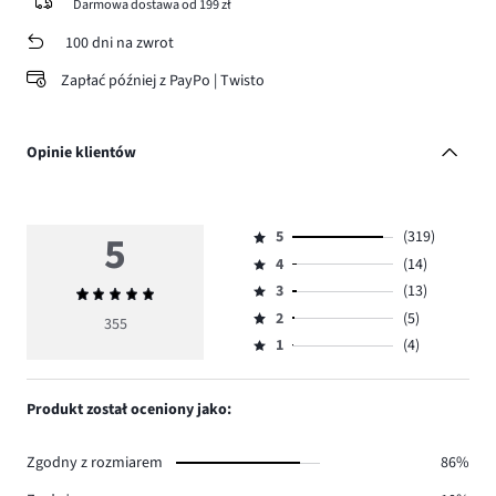
Darmowa dostawa od 199 zł
100 dni na zwrot
Zapłać później z PayPo | Twisto
Opinie klientów
5
5
(319)
Ocena
4
(14)
5,
Ocena
ilość
3
(13)
Średnia
4,
Ocena
głosów
ocena
ilość
2
(5)
3,
355
Ocena
319.
5
głosów
ilość
1
(4)
2,
Ocena
14.
głosów
ilość
1,
13.
głosów
ilość
Produkt został oceniony jako:
5.
głosów
4.
Zgodny z rozmiarem
86%