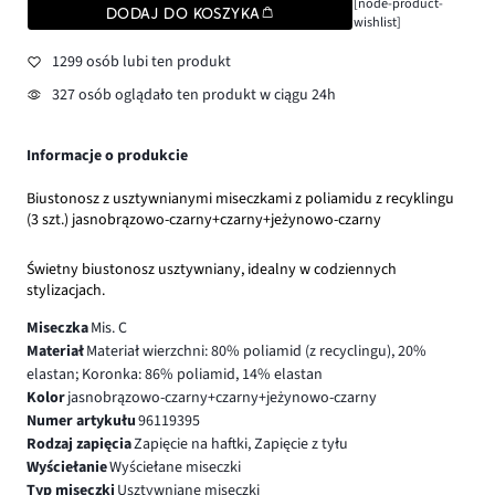
[node-product-
DODAJ DO KOSZYKA
wishlist]
1299 osób lubi ten produkt
327 osób oglądało ten produkt w ciągu 24h
Informacje o produkcie
Biustonosz z usztywnianymi miseczkami z poliamidu z recyklingu
(3 szt.) jasnobrązowo-czarny+czarny+jeżynowo-czarny
Świetny biustonosz usztywniany, idealny w codziennych
stylizacjach.
Miseczka
Mis. C
Materiał
Materiał wierzchni: 80% poliamid (z recyclingu), 20%
elastan; Koronka: 86% poliamid, 14% elastan
Kolor
jasnobrązowo-czarny+czarny+jeżynowo-czarny
Numer artykułu
96119395
Rodzaj zapięcia
Zapięcie na haftki, Zapięcie z tyłu
Wyściełanie
Wyściełane miseczki
Typ miseczki
Usztywniane miseczki