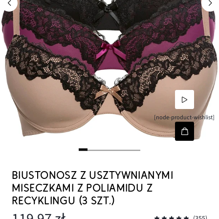
[node-product-wishlist]
BIUSTONOSZ Z USZTYWNIANYMI
MISECZKAMI Z POLIAMIDU Z
RECYKLINGU (3 SZT.)
119,97 zł
(355)