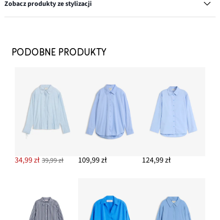
Zobacz produkty ze stylizacji
Kolczyki kółka z mosiądzu
97,99 zł
PODOBNE PRODUKTY
DODAJ DO KOSZYKA
Mała torebka na ramię
109,99 zł
DODAJ DO KOSZYKA
Spodnie z imitacji skóry punto di roma
59,99 zł
34,99 zł
109,99 zł
124,99 zł
39,99 zł
DODAJ DO KOSZYKA