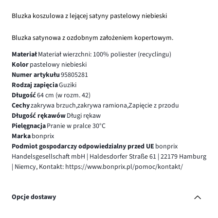
Bluzka koszulowa z lejącej satyny pastelowy niebieski
Bluzka satynowa z ozdobnym założeniem kopertowym.
Materiał
Materiał wierzchni: 100% poliester (recyclingu)
Kolor
pastelowy niebieski
Numer artykułu
95805281
Rodzaj zapięcia
Guziki
Długość
64 cm (w rozm. 42)
Cechy
zakrywa brzuch,zakrywa ramiona,Zapięcie z przodu
Długość rękawów
Długi rękaw
Pielęgnacja
Pranie w pralce 30°C
Marka
bonprix
Podmiot gospodarczy odpowiedzialny przed UE
bonprix
Handelsgesellschaft mbH | Haldesdorfer Straße 61 | 22179 Hamburg
| Niemcy, Kontakt: https://www.bonprix.pl/pomoc/kontakt/
Opcje dostawy