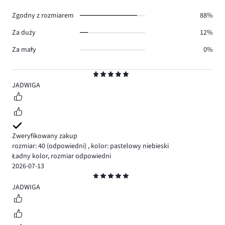
0.
Zgodny z rozmiarem
88%
Za duży
12%
Za mały
0%
Ocena
5
JADWIGA
Zweryfikowany zakup
rozmiar: 40
(odpowiedni)
,
kolor: pastelowy niebieski
Ładny kolor, rozmiar odpowiedni
2026-07-13
Ocena
5
JADWIGA