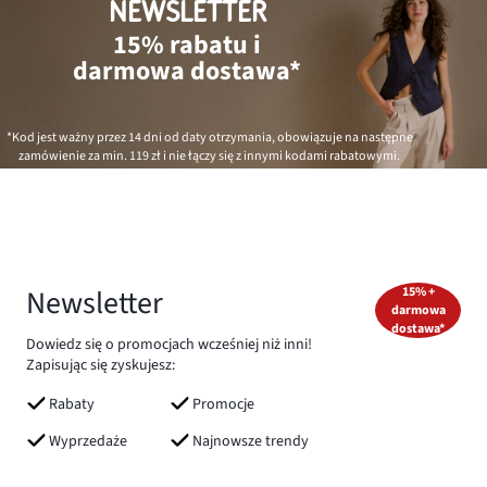
NEWSLETTER
15% rabatu i
darmowa dostawa*
*Kod jest ważny przez 14 dni od daty otrzymania, obowiązuje na następne
zamówienie za min.
119 zł
i nie łączy się z innymi kodami rabatowymi.
Newsletter
15% +
darmowa
dostawa*
Dowiedz się o promocjach wcześniej niż inni!
Zapisując się zyskujesz:
Rabaty
Promocje
Wyprzedaże
Najnowsze trendy