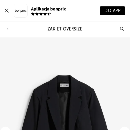
Aplikacja bonprix
DO APP
ŻAKIET OVERSIZE
Szu
pr