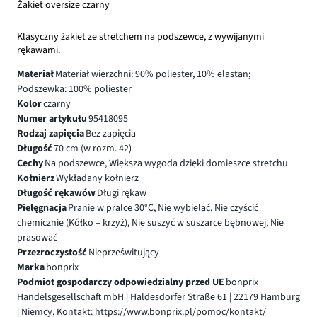
Żakiet oversize czarny
Klasyczny żakiet ze stretchem na podszewce, z wywijanymi
rękawami.
Materiał
Materiał wierzchni: 90% poliester, 10% elastan;
Podszewka: 100% poliester
Kolor
czarny
Numer artykułu
95418095
Rodzaj zapięcia
Bez zapięcia
Długość
70 cm (w rozm. 42)
Cechy
Na podszewce, Większa wygoda dzięki domieszce stretchu
Kołnierz
Wykładany kołnierz
Długość rękawów
Długi rękaw
Pielęgnacja
Pranie w pralce 30°C, Nie wybielać, Nie czyścić
chemicznie (Kółko – krzyż), Nie suszyć w suszarce bębnowej, Nie
prasować
Przezroczystość
Nieprześwitujący
Marka
bonprix
Podmiot gospodarczy odpowiedzialny przed UE
bonprix
Handelsgesellschaft mbH | Haldesdorfer Straße 61 | 22179 Hamburg
| Niemcy, Kontakt: https://www.bonprix.pl/pomoc/kontakt/