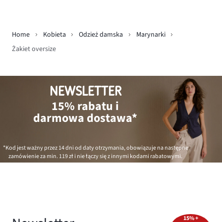
Home
Kobieta
Odzież damska
Marynarki
Żakiet oversize
NEWSLETTER
15% rabatu i
darmowa dostawa*
*Kod jest ważny przez 14 dni od daty otrzymania, obowiązuje na następne
zamówienie za min.
119 zł
i nie łączy się z innymi kodami rabatowymi.
15% +