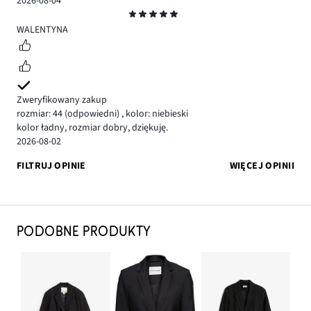
2026-08-04
Ocena
5
WALENTYNA
Zweryfikowany zakup
rozmiar: 44
(odpowiedni)
,
kolor: niebieski
kolor ładny, rozmiar dobry, dziękuję.
2026-08-02
FILTRUJ OPINIE
WIĘCEJ OPINII
PODOBNE PRODUKTY