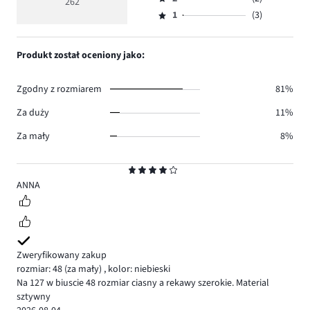
3,
262
Ocena
215.
5
głosów
ilość
1
(3)
2,
Ocena
37.
głosów
ilość
1,
5.
głosów
ilość
Produkt został oceniony jako:
2.
głosów
3.
Zgodny z rozmiarem
81%
Za duży
11%
Za mały
8%
Ocena
4
ANNA
Zweryfikowany zakup
rozmiar: 48
(za mały)
,
kolor: niebieski
Na 127 w biuscie 48 rozmiar ciasny a rekawy szerokie. Material
sztywny