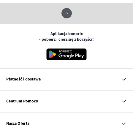
Aplikacja bonprix
- pobierz i ciesz się z korzyści!
Płatność i dostawa
MasterCard
Centrum Pomocy
Płatność online (PayU)
VISA
BLIK
Pytania i odpowiedzi
Google pay
Dostawa i płatność
Nasza Oferta
Zwroty i reklamacje
Apple pay