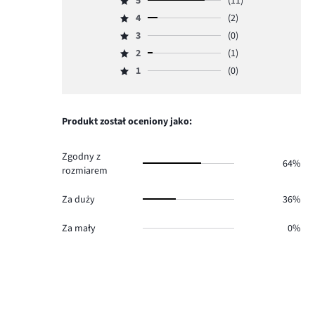
5
(11)
Ocena
4
(2)
5,
Ocena
ilość
3
(0)
4,
Ocena
głosów
ilość
2
(1)
3,
Ocena
11.
głosów
ilość
1
(0)
2,
Ocena
2.
głosów
ilość
1,
0.
głosów
ilość
1.
głosów
Produkt został oceniony jako:
0.
Zgodny z
64%
rozmiarem
Za duży
36%
Za mały
0%