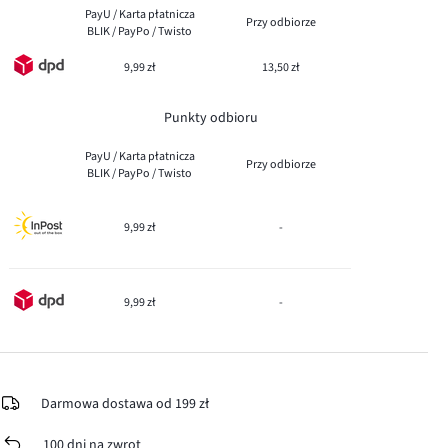
PayU / Karta płatnicza
Przy odbiorze
BLIK / PayPo / Twisto
9,99 zł
13,50 zł
Punkty odbioru
PayU / Karta płatnicza
Przy odbiorze
BLIK / PayPo / Twisto
9,99 zł
-
9,99 zł
-
Darmowa dostawa od 199 zł
100 dni na zwrot