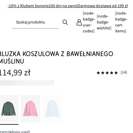
-10% z Klubem bonprix
100 dni na zwrot
Darmowa dostawa od 199 zł
[node-
[node-
[node-
badge-
badge-
Szukaj produktu
badge-
user-
cart-
wishlist]
codes]
items]
BLUZKA KOSZULOWA Z BAWEŁNIANEGO
MUŚLINU
114,99 zł
(14)
zarozielony used