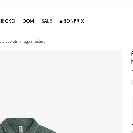
ZIECKO
DOM
SALE
#BONPRIX
a z bawełnianego muślinu
s