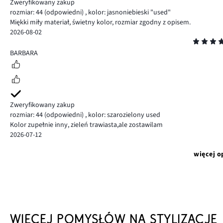
Zweryfikowany zakup
rozmiar: 44
(odpowiedni)
,
kolor: jasnoniebieski "used"
Miękki miły materiał, świetny kolor, rozmiar zgodny z opisem.
2026-08-02
Ocena
5
BARBARA
Zweryfikowany zakup
rozmiar: 44
(odpowiedni)
,
kolor: szarozielony used
Kolor zupełnie inny, zieleń trawiasta,ale zostawilam
2026-07-12
więcej o
WIĘCEJ POMYSŁÓW NA STYLIZACJE