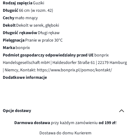
Rodzaj zapięcia
Guziki
Długość
66 cm (w rozm. 42)
Cechy
mało mnący
Dekolt
Dekolt w serek, głęboki
Długość rękawów
Długi rękaw
Pielęgnacja
Pranie w pralce 30°C
Marka
bonprix
Podmiot gospodarczy odpowiedzialny przed UE
bonprix
Handelsgesellschaft mbH | Haldesdorfer Straße 61 | 22179 Hamburg
| Niemcy, Kontakt: https://www.bonprix.pl/pomoc/kontakt/
Dodatkowe informacje
Opcje dostawy
Darmowa dostawa
przy każdym zamówieniu
od 199 zł
!
Dostawa do domu Kurierem