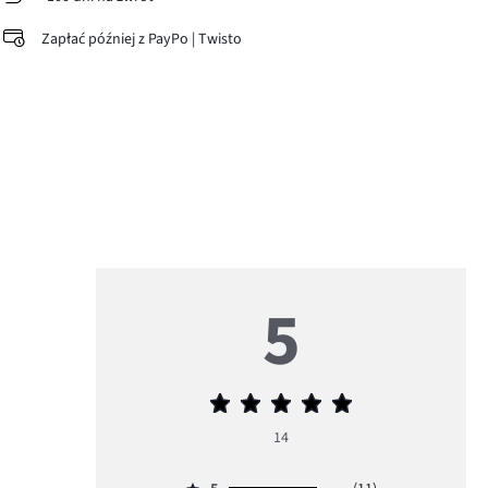
Zapłać później z PayPo | Twisto
5
Średnia
ocena
14
5