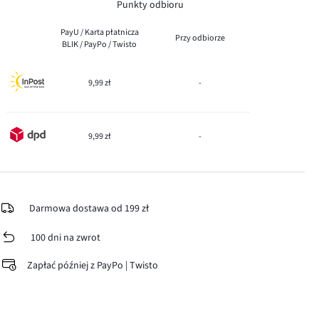
Punkty odbioru
PayU / Karta płatnicza
Przy odbiorze
BLIK / PayPo / Twisto
9,99 zł
-
9,99 zł
-
Darmowa dostawa od 199 zł
100 dni na zwrot
Zapłać później z PayPo | Twisto