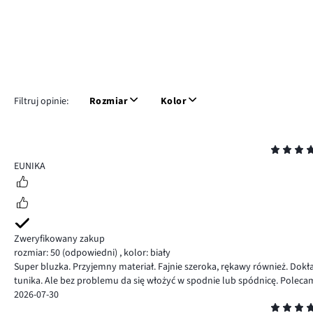
Filtruj opinie:
Rozmiar
Kolor
Ocena
5
EUNIKA
Zweryfikowany zakup
rozmiar: 50
(odpowiedni)
,
kolor: biały
Super bluzka. Przyjemny materiał. Fajnie szeroka, rękawy również. Dok
tunika. Ale bez problemu da się włożyć w spodnie lub spódnicę. Poleca
2026-07-30
Ocena