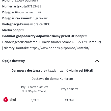
Kolor
brązowy pudrowy
Numer artykułu
97153481
Długość
64 cm (w rozm. 42)
Długość rękawów
Długi rękaw
Pielęgnacja
Pranie w pralce 30°C
Marka
bonprix
Podmiot gospodarczy odpowiedzialny przed UE
bonprix
Handelsgesellschaft mbH | Haldesdorfer Straße 61 | 22179 Hamburg
| Niemcy, Kontakt: https://www.bonprix.pl/pomoc/kontakt/
Opcje dostawy
Darmowa dostawa
przy każdym zamówieniu
od 199 zł
!
Dostawa do domu Kurierem
PayU / Karta płatnicza
Przy odbiorze
BLIK / PayPo / Twisto
9,99 zł
13,50 zł