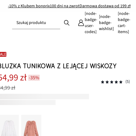
-10% z Klubem bonprix
100 dni na zwrot
Darmowa dostawa od 199 zł
[node-
[node-
[node-
badge-
badge-
Szukaj produktu
badge-
user-
cart-
wishlist]
codes]
items]
SALE
BLUZKA TUNIKOWA Z LEJĄCEJ WISKOZY
54,99 zł
-35%
(5)
84,99 zł