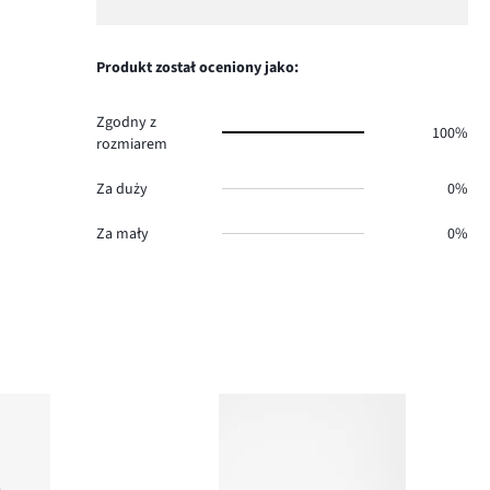
0.
głosów
ilość
1,
0.
głosów
ilość
0.
głosów
Produkt został oceniony jako:
0.
Zgodny z
100%
rozmiarem
Za duży
0%
Za mały
0%