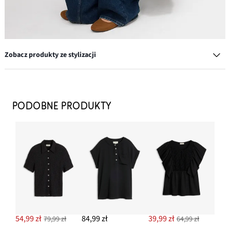
Zobacz produkty ze stylizacji
Komplet pierścionków w różnych wzorach (8 części)
62,99 zł
PODOBNE PRODUKTY
DODAJ DO KOSZYKA
Baleriny
64,99 zł
DODAJ DO KOSZYKA
Torebka
124,99 zł
54,99 zł
84,99 zł
39,99 zł
79,99 zł
64,99 zł
DODAJ DO KOSZYKA