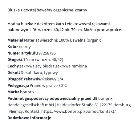
Bluzka z czystej bawełny organicznej czarny
Modna bluzka z dekoltem karo i efektownymi rękawami
balonowymi. Dł. w rozm. 40/42 ok. 70 cm. Można prać w pralce.
Materiał
Materiał wierzchni: 100% Bawełna (organic)
Kolor
czarny
Numer artykułu
97258795
Długość
70 cm (w rozm. 40/42)
Cechy
zakrywający biodra,zakrywa ramiona
Dekolt
Dekolt karo, typowy
Długość rękawów
Rękawy 3/4
Pielęgnacja
Pranie w pralce 30°C
Marka
bonprix
Podmiot gospodarczy odpowiedzialny przed UE
bonprix
Handelsgesellschaft mbH | Haldesdorfer Straße 61 | 22179 Hamburg
| Niemcy, Kontakt: https://www.bonprix.pl/pomoc/kontakt/
Dodatkowe informacje