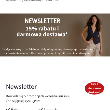
Bluzka z czystej bawełny organicznej
NEWSLETTER
15% rabatu i
darmowa dostawa*
*Kod jest ważny przez 14 dni od daty otrzymania, obowiązuje na następne
zamówienie za min.
119 zł
i nie łączy się z innymi kodami rabatowymi.
Newsletter
15% +
darmowa
dostawa*
Dowiedz się o promocjach wcześniej niż inni!
Zapisując się zyskujesz:
Rabaty
Promocje