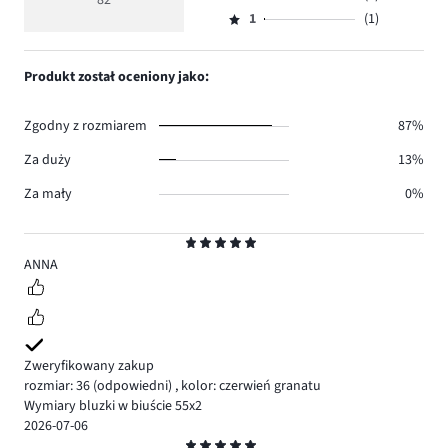
82
Ocena
69.
5
głosów
ilość
1
(1)
2,
Ocena
7.
głosów
ilość
1,
4.
głosów
ilość
Produkt został oceniony jako:
1.
głosów
1.
Zgodny z rozmiarem
87%
Za duży
13%
Za mały
0%
Ocena
5
ANNA
Zweryfikowany zakup
rozmiar: 36
(odpowiedni)
,
kolor: czerwień granatu
Wymiary bluzki w biuście 55x2
2026-07-06
Ocena