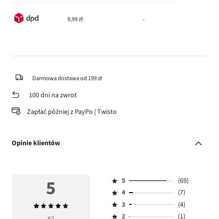
9,99 zł
-
Darmowa dostawa od 199 zł
100 dni na zwrot
Zapłać później z PayPo | Twisto
Opinie klientów
5
5
(69)
Ocena
4
(7)
5,
Ocena
ilość
3
(4)
Średnia
4,
Ocena
głosów
ocena
ilość
2
(1)
3,