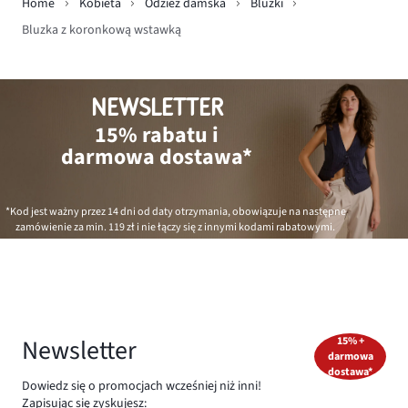
Home
Kobieta
Odzież damska
Bluzki
Bluzka z koronkową wstawką
NEWSLETTER
15% rabatu i
darmowa dostawa*
*Kod jest ważny przez 14 dni od daty otrzymania, obowiązuje na następne
zamówienie za min.
119 zł
i nie łączy się z innymi kodami rabatowymi.
Newsletter
15% +
darmowa
dostawa*
Dowiedz się o promocjach wcześniej niż inni!
Zapisując się zyskujesz: