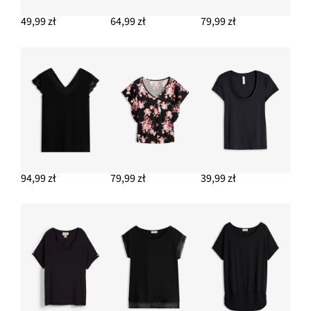
52,99 zł
49,99 zł
64,99 zł
79,99 zł
DODAJ DO KOSZYKA
Spodnie culotte z lejącej wiskozy
Nowa
84,99 zł
-43%
149,99 zł
Przeceniono
cena
z
to
DODAJ DO KOSZYKA
ceny
149,99 zł
94,99 zł
79,99 zł
39,99 zł