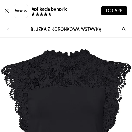
Aplikacja bonprix
DO APP
BLUZKA Z KORONKOWĄ WSTAWKĄ
Szu
pr