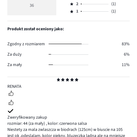
głosów
ocena
ilość
2
(1)
3,
36
Ocena
33.
5
głosów
ilość
1
(1)
2,
Ocena
0.
głosów
ilość
1,
1.
głosów
ilość
Produkt został oceniony jako:
1.
głosów
1.
Zgodny z rozmiarem
83%
Za duży
6%
Za mały
11%
Ocena
5
RENATA
Zweryfikowany zakup
rozmiar: 44
(za mały)
,
kolor: czerwona salsa
Niestety za mala zwlaszcza w biodrach (125cm) w biuscie na 105
jest ok ,odeslalam, kolor piekny, bluzeczka ladna ale na mniejsze