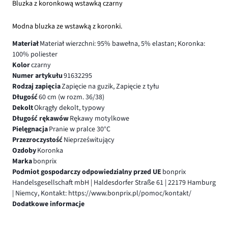
Bluzka z koronkową wstawką czarny
Modna bluzka ze wstawką z koronki.
Materiał
Materiał wierzchni: 95% bawełna, 5% elastan; Koronka:
100% poliester
Kolor
czarny
Numer artykułu
91632295
Rodzaj zapięcia
Zapięcie na guzik, Zapięcie z tyłu
Długość
60 cm (w rozm. 36/38)
Dekolt
Okrągły dekolt, typowy
Długość rękawów
Rękawy motylkowe
Pielęgnacja
Pranie w pralce 30°C
Przezroczystość
Nieprześwitujący
Ozdoby
Koronka
Marka
bonprix
Podmiot gospodarczy odpowiedzialny przed UE
bonprix
Handelsgesellschaft mbH | Haldesdorfer Straße 61 | 22179 Hamburg
| Niemcy, Kontakt: https://www.bonprix.pl/pomoc/kontakt/
Dodatkowe informacje