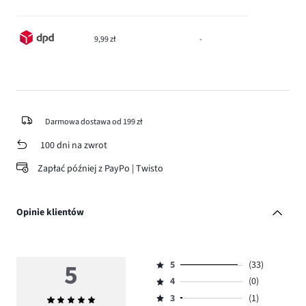
9,99 zł
-
Darmowa dostawa od 199 zł
100 dni na zwrot
Zapłać później z PayPo | Twisto
Opinie klientów
5
5
(33)
Ocena
4
(0)
5,
Ocena
ilość
3
(1)
Średnia
4,
Ocena