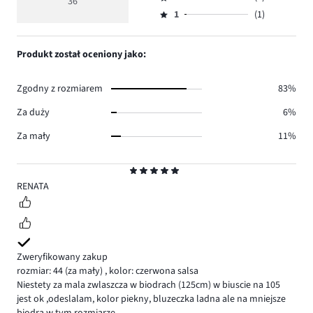
3,
36
Ocena
33.
5
głosów
ilość
1
(1)
2,
Ocena
0.
głosów
ilość
1,
1.
głosów
ilość
Produkt został oceniony jako:
1.
głosów
1.
Zgodny z rozmiarem
83%
Za duży
6%
Za mały
11%
Ocena
5
RENATA
Zweryfikowany zakup
rozmiar: 44
(za mały)
,
kolor: czerwona salsa
Niestety za mala zwlaszcza w biodrach (125cm) w biuscie na 105
jest ok ,odeslalam, kolor piekny, bluzeczka ladna ale na mniejsze
biodra w tym rozmiarze