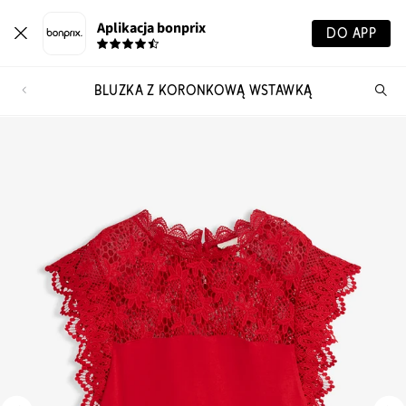
Aplikacja bonprix
DO APP
BLUZKA Z KORONKOWĄ WSTAWKĄ
Szu
pr