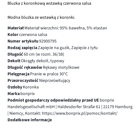
Bluzka z koronkową wstawką czerwona salsa
Modna bluzka ze wstawką z koronki.
Materiał
Materiał wierzchni: 95% bawełna, 5% elastan
Kolor
czerwona salsa
Numer artykułu
92900795
Rodzaj zapięcia
Zapięcie na guzik, Zapięcie z tyłu
Długość
60 cm (w rozm. 36/38)
Dekolt
Okrągły dekolt, typowy
Długość rękawów
Rękawy motylkowe
Pielęgnacja
Pranie w pralce 30°C
Przezroczystość
Nieprześwitujący
Ozdoby
Koronka
Marka
bonprix
Podmiot gospodarczy odpowiedzialny przed UE
bonprix
Handelsgesellschaft mbH | Haldesdorfer Straße 61 | 22179 Hamburg
| Niemcy, Kontakt: https://www.bonprix.pl/pomoc/kontakt/
Dodatkowe informacje