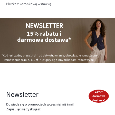
Bluzka z koronkową wstawką
NEWSLETTER
15% rabatu i
darmowa dostawa*
*Kod jest ważny przez 14 dni od daty otrzymania, obowiązuje na następne
zamówienie za min.
119 zł
i nie łączy się z innymi kodami rabatowymi.
Newsletter
15% +
darmowa
dostawa*
Dowiedz się o promocjach wcześniej niż inni!
Zapisując się zyskujesz: