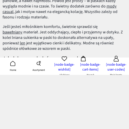
panowie, a nawet najmłodsi. Powód jest prosty – w paskach każdy
wygląda modnie i na czasie. To świetny dodatek zarówno do
mody
casual
, jak i motyw nawet na elegancką kolację. Wszystko zależy od
fasonu i rodzaju materiału.
Jeśli jesteś miłośnikiem komfortu, świetnie sprawdzi się
bawełniany
materiał. Jest oddychający, ciepło i przyjemny w dotyku. Z
kolei lniana sukienka w paski to doskonała alternatywa na upały,
ponieważ
len
jest wyjątkowo cienki i delikatny. Modne są również
spódnice ołówkowe ze wzorem w paski.
Jak dobrze wyglądać po marynarsku?
[node-badge-
[node-badge-
[node-badge-
Paski mają wiele zalet, ale trzeba również na nie uważać. Świetnie
wishlist]
cart-items]
user-codes]
Asortyment
Home
wyrównują proporcje, ale tylko wtedy, kiedy umiejętnie je ubierzesz.
Ulubione
Koszyk
Moje konto
Jeśli jesteś gruszką, załóż
spódnicę
lub spodnie w ciemnych, jednolitych
kolorach, a górę pięknie uwydatnij bluzką w paski. Z kolei panie o figurze
jabłka mogą postąpić odwrotnie – ubrać ołówkową spódniczkę w paski,
a górę pozostawić subtelną i stonowaną.
Marynarski styl gości w wielu szafach, pozwól, aby zagościł również w
Twojej!