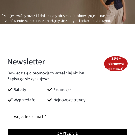
*Kod jest ważny przez 14 dni od daty otrzymania, obowiązuje na następne
zamówienie za min.
119 zł
i nie łączy się z innymi kodami rabatowymi.
Newsletter
15% +
darmowa
dostawa*
Dowiedz się o promocjach wcześniej niż inni!
Zapisując się zyskujesz:
Rabaty
Promocje
Wyprzedaże
Najnowsze trendy
Twój adres e-mail *
ZAPISZ SIĘ