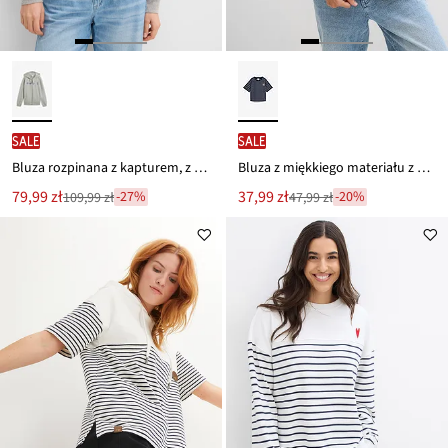
SALE
SALE
Bluza rozpinana z kapturem, z grubej bawełny
Bluza z miękkiego materiału z domieszką bawełny
Nowa
Nowa
79,99 zł
37,99 zł
-27%
-20%
109,99 zł
47,99 zł
Przeceniono
Przeceniono
cena
cena
z
z
to
to
ceny
ceny
109,99 zł
47,99 zł