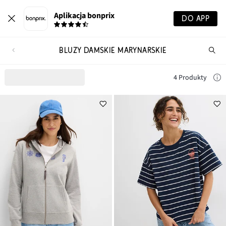
Aplikacja bonprix
DO APP
BLUZY DAMSKIE MARYNARSKIE
Szu
pr
4 Produkty