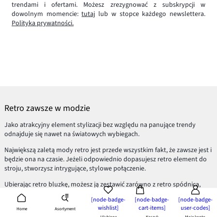
trendami i ofertami. Możesz zrezygnować z subskrypcji w
dowolnym momencie:
tutaj
lub w stopce każdego newslettera.
Polityka prywatności.
Retro zawsze w modzie
Jako atrakcyjny element stylizacji bez względu na panujące trendy
odnajduje się nawet na światowych wybiegach.
Największą zaletą mody retro jest przede wszystkim fakt, że zawsze jest i
będzie ona na czasie. Jeżeli odpowiednio dopasujesz retro element do
stroju, stworzysz intrygujące, stylowe połączenie.
Ubierając retro bluzkę, możesz ją zestawić zarówno z retro spódnicą,
biżuterią
i butami, jak i pozostawić jako pojedynczy element, który
[node-badge-
[node-badge-
[node-badge-
odmienia np. prosty casual.
Jeansy
, baleriny i retro
żakiecik
? Czemu nie!
wishlist]
cart-items]
user-codes]
Asortyment
Home