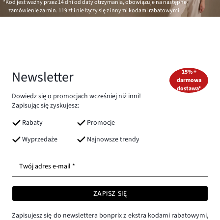
*Kod jest ważny przez 14 dni od daty otrzymania, obowiązuje na następne
zamówienie za min.
119 zł
i nie łączy się z innymi kodami rabatowymi.
Newsletter
15% +
darmowa
dostawa*
Dowiedz się o promocjach wcześniej niż inni!
Zapisując się zyskujesz:
Rabaty
Promocje
Wyprzedaże
Najnowsze trendy
Twój adres e-mail *
ZAPISZ SIĘ
Zapisujesz się do newslettera bonprix z ekstra kodami rabatowymi,