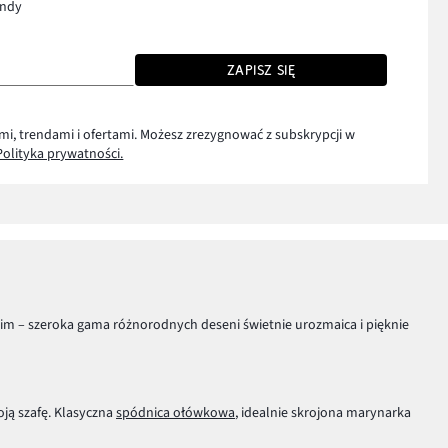
endy
ZAPISZ SIĘ
mi, trendami i ofertami. Możesz zrezygnować z subskrypcji w
Polityka prywatności.
kim – szeroka gama różnorodnych deseni świetnie urozmaica i pięknie
ją szafę. Klasyczna
spódnica ołówkowa
, idealnie skrojona marynarka