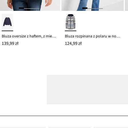
Bluza oversize z haftem, z mieszanki bawełny
Bluza rozpinana z polaru w norweski wzór, z kapturem
139,99 zł
124,99 zł