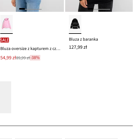
Bluza z baranka
SALE
127,99 zł
Bluza oversize z kapturem z czystej bawełny organicznej
Nowa
54,99 zł
-38%
89,99 zł
Przeceniono
cena
z
to
ceny
89,99 zł