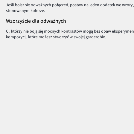
Jeśli boisz się odważnych połączeń, postaw na jeden dodatek we wzory, 
stonowanym kolorze.
Wzorzyście dla odważnych
Ci, którzy nie boją się mocnych kontrastów mogą bez obaw eksperymen
kompozycji, które możesz stworzyć w swojej garderobie.
Aby świetnie prezentować się we wzorzystych ubraniach, warto zapamięt
legginsy
, podkreślisz nogi i pośladki. Z kolei kwiecista bluzka uwydatni d
Wzorzyste ubrania dodadzą charakteru każdej stylizacji. Odważ się na od
Płatność i dostawa
Centrum Pomocy
Pytania i odpowiedzi
MasterCard
Dostawa i płatność
Płatność online (PayU)
Zwroty i reklamacje
VISA
Pierwszy darmowy zwrot
BLIK
Tabele rozmiarów