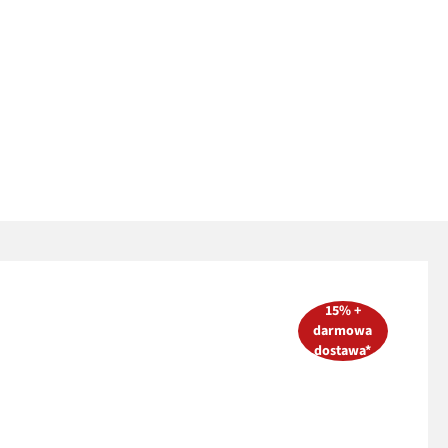
15% +
darmowa
dostawa*