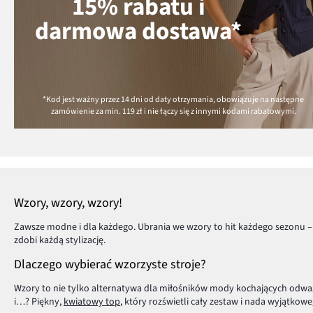
15% rabatu i
darmowa dostawa*
*Kod jest ważny przez 14 dni od daty otrzymania, obowiązuje na następne
zamówienie za min.
119 zł
i nie łączy się z innymi kodami rabatowymi.
Wzory, wzory, wzory!
Zawsze modne i dla każdego. Ubrania we wzory to hit każdego sezonu – 
zdobi każdą stylizację.
Dlaczego wybierać wzorzyste stroje?
Wzory to nie tylko alternatywa dla miłośników mody kochających odważn
i…? Piękny,
kwiatowy top
, który rozświetli cały zestaw i nada wyjątkow