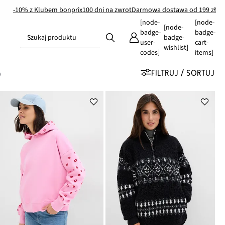
-10% z Klubem bonprix
100 dni na zwrot
Darmowa dostawa od 199 zł
[node-
[node-
[node-
badge-
badge-
Szukaj produktu
badge-
user-
cart-
wishlist]
codes]
items]
FILTRUJ / SORTUJ