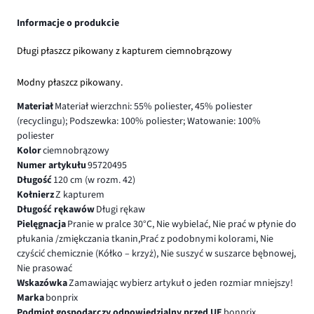
Informacje o produkcie
Długi płaszcz pikowany z kapturem ciemnobrązowy
Modny płaszcz pikowany.
Materiał
Materiał wierzchni: 55% poliester, 45% poliester
(recyclingu); Podszewka: 100% poliester; Watowanie: 100%
poliester
Kolor
ciemnobrązowy
Numer artykułu
95720495
Długość
120 cm (w rozm. 42)
Kołnierz
Z kapturem
Długość rękawów
Długi rękaw
Pielęgnacja
Pranie w pralce 30°C, Nie wybielać, Nie prać w płynie do
płukania /zmiękczania tkanin,Prać z podobnymi kolorami, Nie
czyścić chemicznie (Kółko – krzyż), Nie suszyć w suszarce bębnowej,
Nie prasować
Wskazówka
Zamawiając wybierz artykuł o jeden rozmiar mniejszy!
Marka
bonprix
Podmiot gospodarczy odpowiedzialny przed UE
bonprix