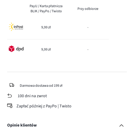
PayU / Karta płatnicza
Przy odbiorze
BLIK / PayPo / Twisto
9,99 zł
-
9,99 zł
-
Darmowa dostawa od 199 zł
100 dni na zwrot
Zapłać później z PayPo | Twisto
Opinie klientów