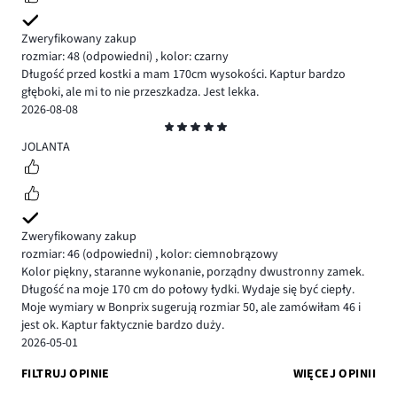
Zweryfikowany zakup
rozmiar: 48
(odpowiedni)
,
kolor: czarny
Długość przed kostki a mam 170cm wysokości. Kaptur bardzo
głęboki, ale mi to nie przeszkadza. Jest lekka.
2026-08-08
Ocena
5
JOLANTA
Zweryfikowany zakup
rozmiar: 46
(odpowiedni)
,
kolor: ciemnobrązowy
Kolor piękny, staranne wykonanie, porządny dwustronny zamek.
Długość na moje 170 cm do połowy łydki. Wydaje się być ciepły.
Moje wymiary w Bonprix sugerują rozmiar 50, ale zamówiłam 46 i
jest ok. Kaptur faktycznie bardzo duży.
2026-05-01
FILTRUJ OPINIE
WIĘCEJ OPINII