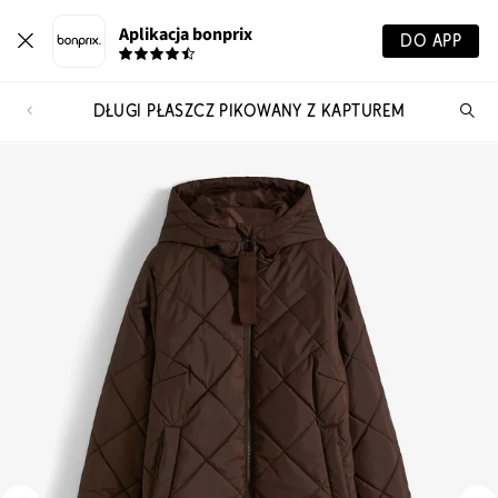
Aplikacja bonprix
DO APP
DŁUGI PŁASZCZ PIKOWANY Z KAPTUREM
Szu
pr