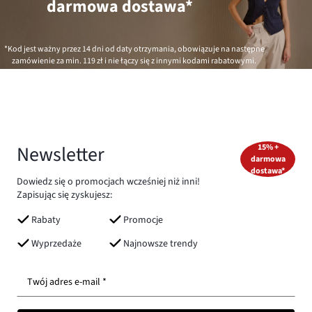
darmowa dostawa*
*Kod jest ważny przez 14 dni od daty otrzymania, obowiązuje na następne
zamówienie za min.
119 zł
i nie łączy się z innymi kodami rabatowymi.
Newsletter
15% +
darmowa
dostawa*
Dowiedz się o promocjach wcześniej niż inni!
Zapisując się zyskujesz:
Rabaty
Promocje
Wyprzedaże
Najnowsze trendy
Twój adres e-mail *