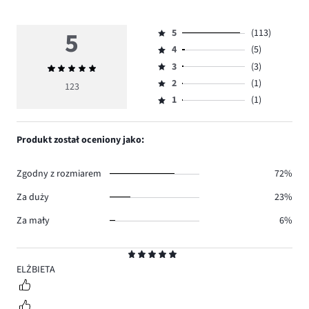
5
5
(113)
Ocena
4
(5)
5,
Ocena
ilość
3
(3)
Średnia
4,
Ocena
głosów
ocena
ilość
2
(1)
3,
123
Ocena
113.
5
głosów
ilość
1
(1)
2,
Ocena
5.
głosów
ilość
1,
3.
głosów
ilość
Produkt został oceniony jako:
1.
głosów
1.
Zgodny z rozmiarem
72%
Za duży
23%
Za mały
6%
Ocena
5
ELŻBIETA