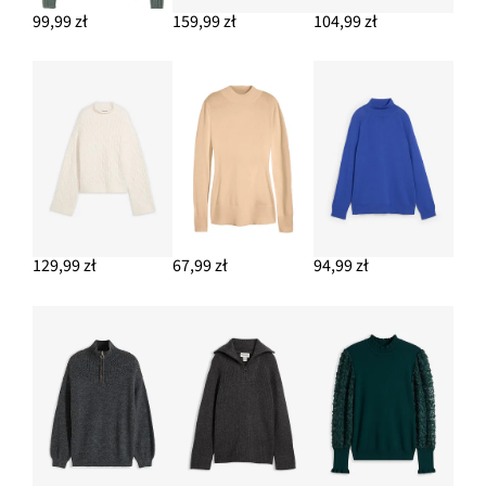
99,99 zł
159,99 zł
104,99 zł
DODAJ DO KOSZYKA
Dżinsy wide leg, średni stan, pełna długość, z niewielką
domieszką stretchu
69,99 zł
DODAJ DO KOSZYKA
129,99 zł
67,99 zł
94,99 zł