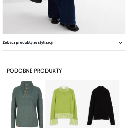
Zobacz produkty ze stylizacji
Kolczyki kółka
39,99 zł
PODOBNE PRODUKTY
DODAJ DO KOSZYKA
Loafersy chunky
124,99 zł
DODAJ DO KOSZYKA
Torba typu shopper
117,99 zł