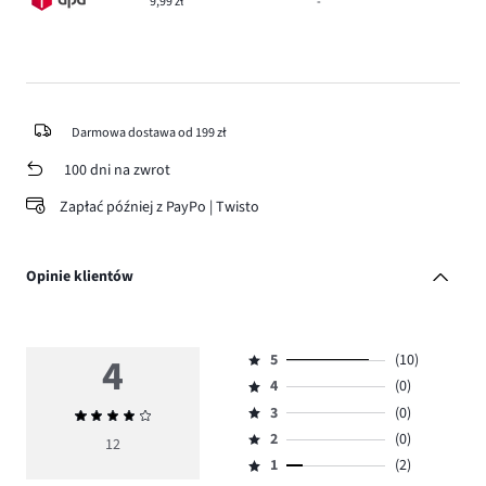
9,99 zł
-
Darmowa dostawa od 199 zł
100 dni na zwrot
Zapłać później z PayPo | Twisto
Opinie klientów
4
5
(10)
Ocena
4
(0)
5,
Ocena
ilość
3
(0)
Średnia
4,
Ocena
głosów
ocena
ilość
2
(0)
3,
12
Ocena
10.
4
głosów
ilość
1
(2)
2,
Ocena
0.