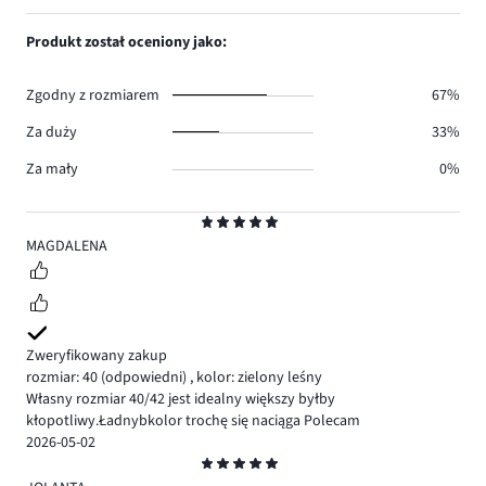
głosów
ilość
1,
0.
głosów
ilość
Produkt został oceniony jako:
0.
głosów
2.
Zgodny z rozmiarem
67%
Za duży
33%
Za mały
0%
Ocena
5
MAGDALENA
Zweryfikowany zakup
rozmiar: 40
(odpowiedni)
,
kolor: zielony leśny
Własny rozmiar 40/42 jest idealny większy byłby
kłopotliwy.Ładnybkolor trochę się naciąga Polecam
2026-05-02
Ocena
5