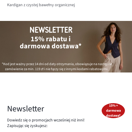
Kardigan z czystej bawełny organicznej
NEWSLETTER
15% rabatu i
darmowa dostawa*
*Kod jest ważny przez 14 dni od daty otrzymania, obowiązuje na następne
zamówienie za min.
119 zł
i nie łączy się z innymi kodami rabatowymi.
Newsletter
15% +
darmowa
dostawa*
Dowiedz się o promocjach wcześniej niż inni!
Zapisując się zyskujesz: