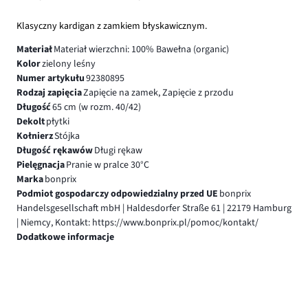
Klasyczny kardigan z zamkiem błyskawicznym.
Materiał
Materiał wierzchni: 100% Bawełna (organic)
Kolor
zielony leśny
Numer artykułu
92380895
Rodzaj zapięcia
Zapięcie na zamek, Zapięcie z przodu
Długość
65 cm (w rozm. 40/42)
Dekolt
płytki
Kołnierz
Stójka
Długość rękawów
Długi rękaw
Pielęgnacja
Pranie w pralce 30°C
Marka
bonprix
Podmiot gospodarczy odpowiedzialny przed UE
bonprix
Handelsgesellschaft mbH | Haldesdorfer Straße 61 | 22179 Hamburg
| Niemcy, Kontakt: https://www.bonprix.pl/pomoc/kontakt/
Dodatkowe informacje