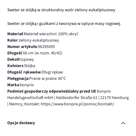
Sweter ze stójką w strukturalny wzór zielony eukaliptusowy
Sweter ze stójką i guzikami z tworzywa w optyce masy rogowej.
Materiał
Materiał wierzchni: 100% akryl
Kolor
zielony eukaliptusowy
Numer artykułu
96295095
Długość
66 cm (w rozm. 40/42)
Dekolt
typowy
Kołnierz
Stójka
Długość rękawów
Długi rękaw
Pielęgnacja
Pranie w pralce 30°C
Marka
bonprix
Podmiot gospodarczy odpowiedzialny przed UE
bonprix
Handelsgesellschaft mbH | Haldesdorfer Straße 61 | 22179 Hamburg
| Niemcy, Kontakt: https://www.bonprix.pl/pomoc/kontakt/
Opcje dostawy