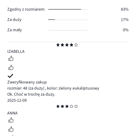
0.
Zgodny z rozmiarem
83%
Za duży
17%
Za mały
0%
Ocena
4
IZABELLA
Zweryfikowany zakup
rozmiar: 48
(za duży)
,
kolor: zielony eukaliptusowy
Ok. Choć w trochę za duży.
2025-12-09
Ocena
3
ANNA