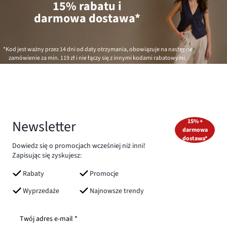
15% rabatu i
darmowa dostawa*
*Kod jest ważny przez 14 dni od daty otrzymania, obowiązuje na następne
zamówienie za min.
119 zł
i nie łączy się z innymi kodami rabatowymi.
Newsletter
15% +
darmowa
dostawa*
Dowiedz się o promocjach wcześniej niż inni!
Zapisując się zyskujesz:
Rabaty
Promocje
Wyprzedaże
Najnowsze trendy
Twój adres e-mail *