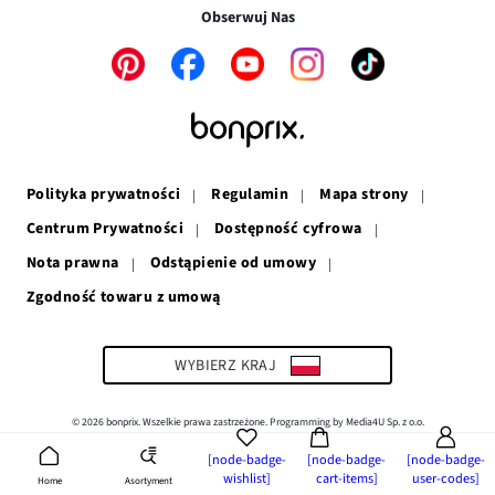
w
nowym
oknie
Obserwuj Nas
nowym
oknie
oknie
Link
Link
Link
Link
Link
otwiera
otwiera
otwiera
otwiera
otwiera
się
się
się
się
się
w
w
w
w
w
nowym
nowym
nowym
nowym
nowym
oknie
oknie
oknie
oknie
oknie
Polityka prywatności
Regulamin
Mapa strony
Centrum Prywatności
Dostępność cyfrowa
Nota prawna
Odstąpienie od umowy
Zgodność towaru z umową
Link
otwiera
się
w
WYBIERZ KRAJ
nowym
oknie
© 2026 bonprix. Wszelkie prawa zastrzeżone. Programming by Media4U Sp. z o.o.
[node-badge-
[node-badge-
[node-badge-
wishlist]
cart-items]
user-codes]
Asortyment
Home