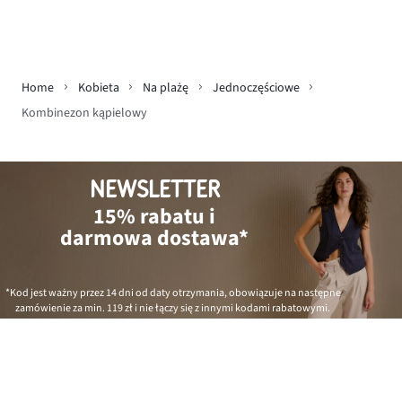
Home
Kobieta
Na plażę
Jednoczęściowe
Kombinezon kąpielowy
NEWSLETTER
15% rabatu i
darmowa dostawa*
*Kod jest ważny przez 14 dni od daty otrzymania, obowiązuje na następne
zamówienie za min.
119 zł
i nie łączy się z innymi kodami rabatowymi.