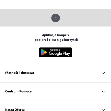
Aplikacja bonprix
- pobierz i ciesz się z korzyści!
Płatność i dostawa
MasterCard
Centrum Pomocy
Płatność online (PayU)
VISA
BLIK
Pytania i odpowiedzi
Google pay
Dostawa i płatność
Nasza Oferta