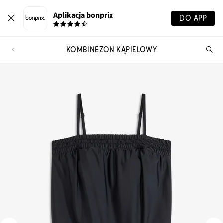
Aplikacja bonprix
DO APP
KOMBINEZON KĄPIELOWY
Szu
pr