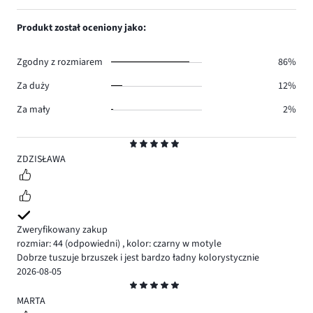
głosów
ilość
1,
9.
głosów
ilość
Produkt został oceniony jako:
1.
głosów
2.
Zgodny z rozmiarem
86%
Za duży
12%
Za mały
2%
Ocena
5
ZDZISŁAWA
Zweryfikowany zakup
rozmiar: 44
(odpowiedni)
,
kolor: czarny w motyle
Dobrze tuszuje brzuszek i jest bardzo ładny kolorystycznie
2026-08-05
Ocena
5
MARTA