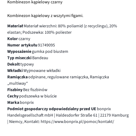
Kombinezon kąpielowy czarny
Kombinezon kąpielowy z wszytymi figami.
Materiał
Materiał wierzchni: 80% poliamid (z recyclingu), 20%
elastan; Podszewka: 100% poliester
Kolor
czarny
Numer artykułu
91749095
Wyposażenie
gumka pod biustem
Typ miseczki
Bandeau
Dekolt
typowy
Wkładki
Wyjmowane wkładki
Ramiączka
odpinane, regulowane ramiączka, Ramiączka
„multiway“
Fiszbiny
Bez fiszbinów
Cechy
podszewka w biuście
Marka
bonprix
Podmiot gospodarczy odpowiedzialny przed UE
bonprix
Handelsgesellschaft mbH | Haldesdorfer Straße 61 | 22179 Hamburg
| Niemcy, Kontakt: https://www.bonprix.pl/pomoc/kontakt/