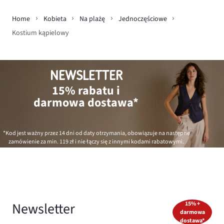
Home
Kobieta
Na plażę
Jednoczęściowe
Kostium kąpielowy
NEWSLETTER
15% rabatu i
darmowa dostawa*
*Kod jest ważny przez 14 dni od daty otrzymania, obowiązuje na następne
zamówienie za min.
119 zł
i nie łączy się z innymi kodami rabatowymi.
Newsletter
15% +
darmowa
dostawa*