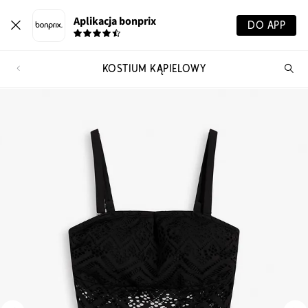
Aplikacja bonprix
DO APP
KOSTIUM KĄPIELOWY
Szu
pr