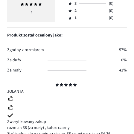
ilość
3
(0)
Średnia
4,
Ocena
głosów
ocena
ilość
2
(0)
3,
7
Ocena
6.
4,9
głosów
ilość
1
(0)
2,
Ocena
1.
głosów
ilość
1,
0.
głosów
ilość
Produkt został oceniony jako:
0.
głosów
0.
Zgodny z rozmiarem
57%
Za duży
0%
Za mały
43%
Ocena
5
JOLANTA
Zweryfikowany zakup
rozmiar: 38
(za mały)
,
kolor: czarny
Strój ładny ale na mnie za ciasny. 38 raczej pasuje na 34-36.