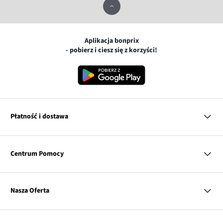
Aplikacja bonprix
- pobierz i ciesz się z korzyści!
Płatność i dostawa
MasterCard
Centrum Pomocy
Płatność online (PayU)
VISA
BLIK
Pytania i odpowiedzi
Google pay
Dostawa i płatność
Nasza Oferta
Zwroty i reklamacje
Apple pay
Pierwszy darmowy zwrot
PayPo
Kobieta
Tabele rozmiarów
Twisto