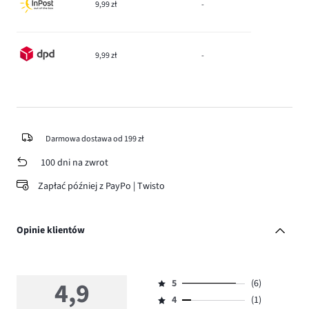
9,99 zł
-
9,99 zł
-
Darmowa dostawa od 199 zł
100 dni na zwrot
Zapłać później z PayPo | Twisto
Opinie klientów
4,9
5
(6)
Ocena
4
(1)
5,
Ocena