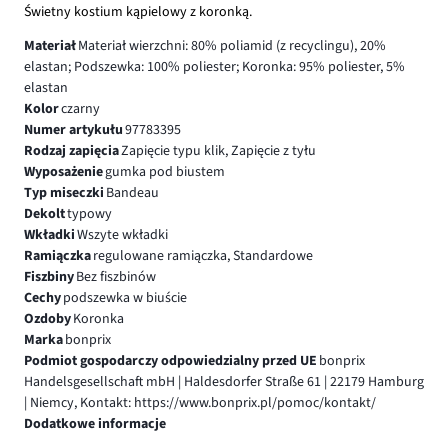
Świetny kostium kąpielowy z koronką.
Materiał
Materiał wierzchni: 80% poliamid (z recyclingu), 20%
elastan; Podszewka: 100% poliester; Koronka: 95% poliester, 5%
elastan
Kolor
czarny
Numer artykułu
97783395
Rodzaj zapięcia
Zapięcie typu klik, Zapięcie z tyłu
Wyposażenie
gumka pod biustem
Typ miseczki
Bandeau
Dekolt
typowy
Wkładki
Wszyte wkładki
Ramiączka
regulowane ramiączka, Standardowe
Fiszbiny
Bez fiszbinów
Cechy
podszewka w biuście
Ozdoby
Koronka
Marka
bonprix
Podmiot gospodarczy odpowiedzialny przed UE
bonprix
Handelsgesellschaft mbH | Haldesdorfer Straße 61 | 22179 Hamburg
| Niemcy, Kontakt: https://www.bonprix.pl/pomoc/kontakt/
Dodatkowe informacje