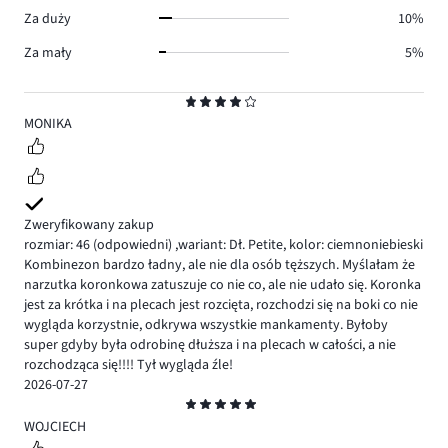
Za duży
10%
Za mały
5%
Ocena
4
MONIKA
Zweryfikowany zakup
rozmiar: 46
(odpowiedni)
,
wariant: Dł. Petite,
kolor: ciemnoniebieski
Kombinezon bardzo ładny, ale nie dla osób tęższych. Myślałam że
narzutka koronkowa zatuszuje co nie co, ale nie udało się. Koronka
jest za krótka i na plecach jest rozcięta, rozchodzi się na boki co nie
wygląda korzystnie, odkrywa wszystkie mankamenty. Byłoby
super gdyby była odrobinę dłuższa i na plecach w całości, a nie
rozchodząca się!!!! Tył wygląda źle!
2026-07-27
Ocena
5
WOJCIECH