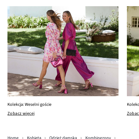
Kolekcja: Weselni goście
Kolekc
Zobacz więcej
Zobac
Home
Kobieta
Odzież damska
Kombinezony