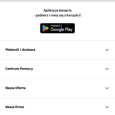
Aplikacja bonprix
- pobierz i ciesz się z korzyści!
Płatność i dostawa
MasterCard
Centrum Pomocy
Płatność online (PayU)
VISA
BLIK
Pytania i odpowiedzi
Google pay
Dostawa i płatność
Nasza Oferta
Zwroty i reklamacje
Apple pay
Pierwszy darmowy zwrot
PayPo
Kobieta
Tabele rozmiarów
Twisto
Mężczyzna
Klub bonprix
Nasza firma
Discover
Dziecko
Katalog