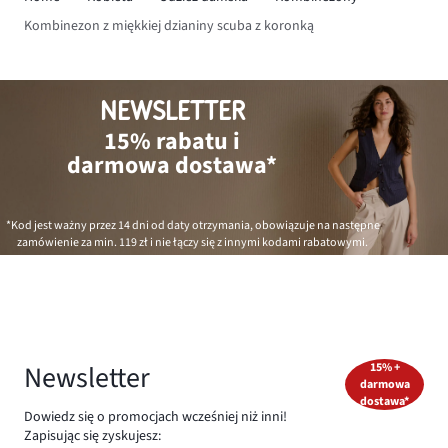
Kombinezon z miękkiej dzianiny scuba z koronką
NEWSLETTER
15% rabatu i
darmowa dostawa*
*Kod jest ważny przez 14 dni od daty otrzymania, obowiązuje na następne
zamówienie za min.
119 zł
i nie łączy się z innymi kodami rabatowymi.
Newsletter
15% +
darmowa
dostawa*
Dowiedz się o promocjach wcześniej niż inni!
Zapisując się zyskujesz: