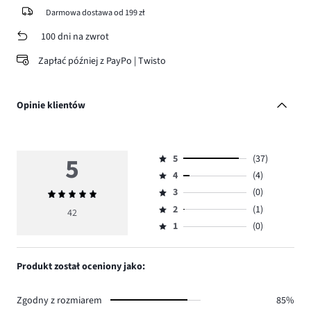
Darmowa dostawa od 199 zł
100 dni na zwrot
Zapłać później z PayPo | Twisto
Opinie klientów
5
5
(37)
Ocena
4
(4)
5,
Ocena
ilość
3
(0)
Średnia
4,
Ocena
głosów
ocena
ilość
2
(1)
3,
42
Ocena
37.
5
głosów
ilość
1
(0)
2,
Ocena
4.
głosów
ilość
1,
0.
głosów
ilość
Produkt został oceniony jako:
1.
głosów
0.
Zgodny z rozmiarem
85%