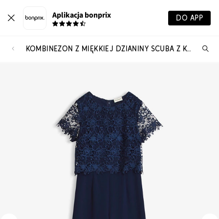
Aplikacja bonprix
DO APP
KOMBINEZON Z MIĘKKIEJ DZIANINY SCUBA Z KORONKĄ
Szu
pr