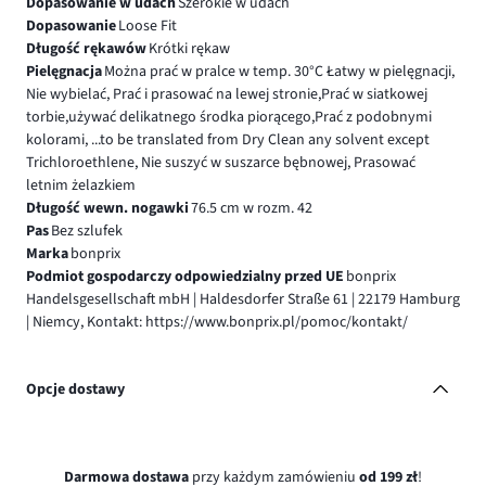
Dopasowanie w udach
Szerokie w udach
Dopasowanie
Loose Fit
Długość rękawów
Krótki rękaw
Pielęgnacja
Można prać w pralce w temp. 30°C Łatwy w pielęgnacji,
Nie wybielać, Prać i prasować na lewej stronie,Prać w siatkowej
torbie,używać delikatnego środka piorącego,Prać z podobnymi
kolorami, ...to be translated from Dry Clean any solvent except
Trichloroethlene, Nie suszyć w suszarce bębnowej, Prasować
letnim żelazkiem
Długość wewn. nogawki
76.5 cm w rozm. 42
Pas
Bez szlufek
Marka
bonprix
Podmiot gospodarczy odpowiedzialny przed UE
bonprix
Handelsgesellschaft mbH | Haldesdorfer Straße 61 | 22179 Hamburg
| Niemcy, Kontakt: https://www.bonprix.pl/pomoc/kontakt/
Opcje dostawy
Darmowa dostawa
przy każdym zamówieniu
od 199 zł
!