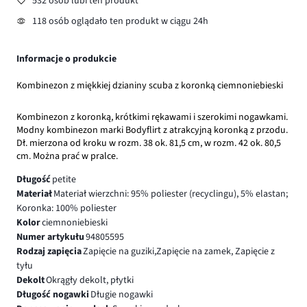
532 osób lubi ten produkt
118 osób oglądało ten produkt w ciągu 24h
Informacje o produkcie
Kombinezon z miękkiej dzianiny scuba z koronką ciemnoniebieski
Kombinezon z koronką, krótkimi rękawami i szerokimi nogawkami.
Modny kombinezon marki Bodyflirt z atrakcyjną koronką z przodu.
Dł. mierzona od kroku w rozm. 38 ok. 81,5 cm, w rozm. 42 ok. 80,5
cm. Można prać w pralce.
Długość
petite
Materiał
Materiał wierzchni: 95% poliester (recyclingu), 5% elastan;
Koronka: 100% poliester
Kolor
ciemnoniebieski
Numer artykułu
94805595
Rodzaj zapięcia
Zapięcie na guziki,Zapięcie na zamek, Zapięcie z
tyłu
Dekolt
Okrągły dekolt, płytki
Długość nogawki
Długie nogawki