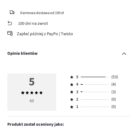
Darmowa dostawa od 199 zł
100 dni na zwrot
Zapłać później z PayPo | Twisto
Opinie klientów
5
5
(53)
Ocena
4
(4)
5,
Ocena
ilość
3
(3)
Średnia
4,
Ocena
głosów
ocena
ilość
2
(0)
3,
60
Ocena
53.
5
głosów
ilość
1
(0)
2,
Ocena
4.
głosów
ilość
1,
3.
głosów
ilość
Produkt został oceniony jako:
0.
głosów
0.