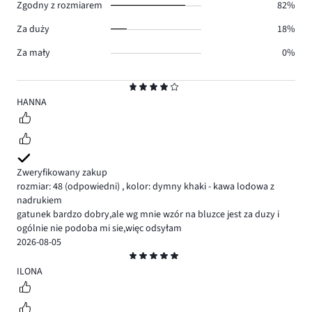
Zgodny z rozmiarem
82%
Za duży
18%
Za mały
0%
Ocena
4
HANNA
Zweryfikowany zakup
rozmiar: 48
(odpowiedni)
,
kolor: dymny khaki - kawa lodowa z
nadrukiem
gatunek bardzo dobry,ale wg mnie wzór na bluzce jest za duzy i
ogólnie nie podoba mi sie,więc odsyłam
2026-08-05
Ocena
5
ILONA