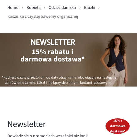
Home
Kobieta
Odzież damska
Bluzki
Koszulka z czystej bawełny organicznej
NEWSLETTER
15% rabatu i
darmowa dostawa*
*Kod jest ważny przez 14 dni od daty otrzymania, obowiązuje na następne
zamówienie za min.
119 zł
i nie łączy się z innymi kodami rabatowymi.
Newsletter
15% +
darmowa
dostawa*
Dowiedz się o promocjach wcześniej niż inni!