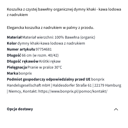
Koszulka z czystej bawełny organicznej dymny khaki - kawa lodowa
z nadrukiem
Elegancka koszulka z nadrukiem w palmy z przodu.
Materiał
Materiał wierzchni: 100% Bawełna (organic)
Kolor
dymny khaki-kawa lodowa z nadrukiem
Numer artykułu
97754681
Długość
66 cm (w rozm. 40/42)
Długość rękawów
Krótki rękaw
Pielęgnacja
Pranie w pralce 30°C
Marka
bonprix
Podmiot gospodarczy odpowiedzialny przed UE
bonprix
Handelsgesellschaft mbH | Haldesdorfer Straße 61 | 22179 Hamburg
| Niemcy, Kontakt: https://www.bonprix.pl/pomoc/kontakt/
Opcje dostawy