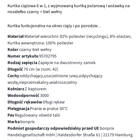
Kurtka ciążowa 6 w 1, z wyjmowaną kurtką polarową i wstawką na
nosidełko czarny + biel wełny
Kurtka funkcjonalna na okres ciąży i po porodzie. .
Materiał
Materiał wierzchni: 92% poliester (recyclingu), 8% elastan;
Kurtka wewnętrzna: 100% poliester
Kolor
czarny-biel wełny
Numer artykułu
95702795
Rodzaj zapięcia
Zapięcie na dwustronny zamek
Długość
70 cm (w rozm. 42)
Cechy
oddychający,uszczelnione szwy,odpychający
wodę,nieprzemakalny,wiatroszczelny
Kołnierz
Z kapturem
Wodoodporność
3000
Długość rękawów
Długi rękaw
Pielęgnacja
Pranie w pralce 30°C
Pas
Regulowany obwód talii
Marka
bonprix
Podmiot gospodarczy odpowiedzialny przed UE
bonprix
Handelsgesellschaft mbH | Haldesdorfer Straße 61 | 22179 Hamburg