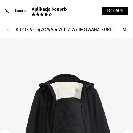
Aplikacja bonprix
DO APP
KURTKA CIĄŻOWA 6 W 1, Z WYJMOWANĄ KURTKĄ POLAROWĄ I WSTAWKĄ NA NOSIDEŁKO
Szu
pr