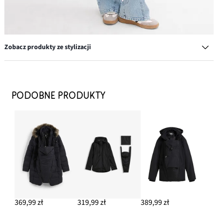
Zobacz produkty ze stylizacji
Sztyblety z profilowaną podeszwą
147,99 zł
PODOBNE PRODUKTY
DODAJ DO KOSZYKA
Torebka
54,99 zł
DODAJ DO KOSZYKA
T-shirt z dekoltem w łódkę
37,99 zł
369,99 zł
319,99 zł
389,99 zł
DODAJ DO KOSZYKA