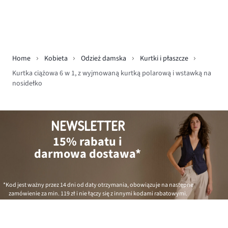
Home
Kobieta
Odzież damska
Kurtki i płaszcze
Kurtka ciążowa 6 w 1, z wyjmowaną kurtką polarową i wstawką na
nosidełko
NEWSLETTER
15% rabatu i
darmowa dostawa*
*Kod jest ważny przez 14 dni od daty otrzymania, obowiązuje na następne
zamówienie za min.
119 zł
i nie łączy się z innymi kodami rabatowymi.