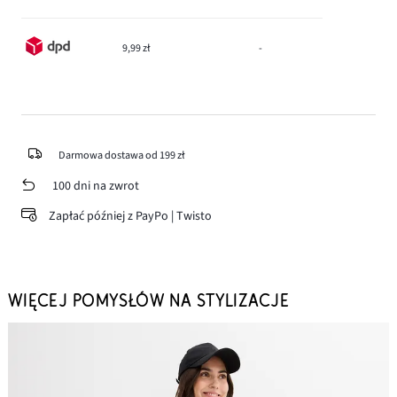
9,99 zł
-
Darmowa dostawa od 199 zł
100 dni na zwrot
Zapłać później z PayPo | Twisto
WIĘCEJ POMYSŁÓW NA STYLIZACJE