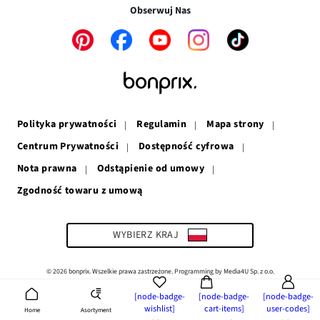
w
nowym
oknie
Obserwuj Nas
nowym
oknie
oknie
Link
Link
Link
Link
Link
otwiera
otwiera
otwiera
otwiera
otwiera
się
się
się
się
się
w
w
w
w
w
nowym
nowym
nowym
nowym
nowym
oknie
oknie
oknie
oknie
oknie
Polityka prywatności
Regulamin
Mapa strony
Centrum Prywatności
Dostępność cyfrowa
Nota prawna
Odstąpienie od umowy
Zgodność towaru z umową
Link
otwiera
się
w
WYBIERZ KRAJ
nowym
oknie
© 2026 bonprix. Wszelkie prawa zastrzeżone. Programming by Media4U Sp. z o.o.
[node-badge-
[node-badge-
[node-badge-
wishlist]
cart-items]
user-codes]
Asortyment
Home