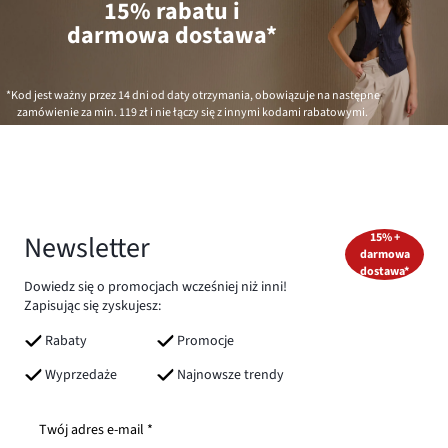
15% rabatu i
darmowa dostawa*
*Kod jest ważny przez 14 dni od daty otrzymania, obowiązuje na następne
zamówienie za min.
119 zł
i nie łączy się z innymi kodami rabatowymi.
Newsletter
15% +
darmowa
dostawa*
Dowiedz się o promocjach wcześniej niż inni!
Zapisując się zyskujesz:
Rabaty
Promocje
Wyprzedaże
Najnowsze trendy
Twój adres e-mail *