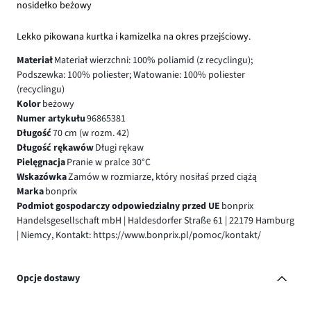
nosidełko beżowy
Lekko pikowana kurtka i kamizelka na okres przejściowy.
Materiał
Materiał wierzchni: 100% poliamid (z recyclingu);
Podszewka: 100% poliester; Watowanie: 100% poliester
(recyclingu)
Kolor
beżowy
Numer artykułu
96865381
Długość
70 cm (w rozm. 42)
Długość rękawów
Długi rękaw
Pielęgnacja
Pranie w pralce 30°C
Wskazówka
Zamów w rozmiarze, który nosiłaś przed ciążą
Marka
bonprix
Podmiot gospodarczy odpowiedzialny przed UE
bonprix
Handelsgesellschaft mbH | Haldesdorfer Straße 61 | 22179 Hamburg
| Niemcy, Kontakt: https://www.bonprix.pl/pomoc/kontakt/
Opcje dostawy