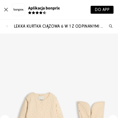
Aplikacja bonprix
DO APP
LEKKA KURTKA CIĄŻOWA 6 W 1 Z ODPINANYMI RĘKAWAMI I WSTAWKĄ NA NOSIDEŁKO
Szu
pr