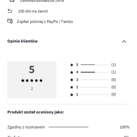
Darmowa dostawa od 199 zł
100 dni na zwrot
Zapłać później z PayPo | Twisto
Opinie klientów
5
5
(1)
Ocena
4
(1)
5,
Ocena
ilość
3
(0)
Średnia
4,
Ocena
głosów
ocena
ilość
2
(0)
3,
2
Ocena
1.
5
głosów
ilość
1
(0)
2,
Ocena
1.
głosów
ilość
1,
0.
głosów
ilość
Produkt został oceniony jako:
0.
głosów
0.
Zgodny z rozmiarem
100%