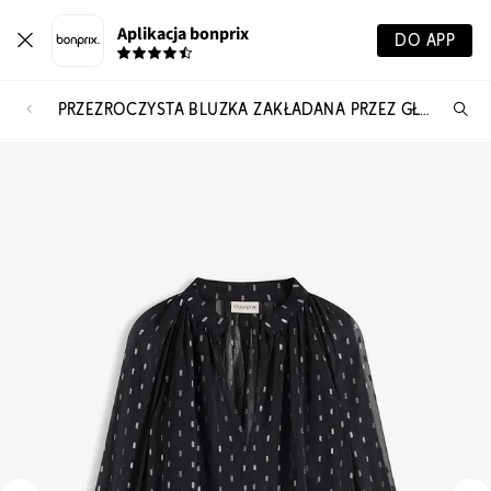
Aplikacja bonprix
DO APP
PRZEZROCZYSTA BLUZKA ZAKŁADANA PRZEZ GŁOWĘ
Szu
pr