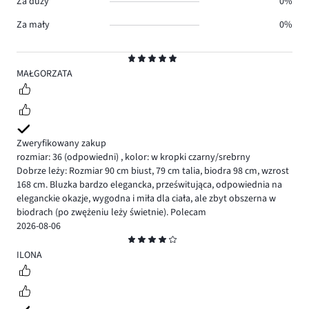
Za duży
0%
Za mały
0%
Ocena
5
MAŁGORZATA
Zweryfikowany zakup
rozmiar: 36
(odpowiedni)
,
kolor: w kropki czarny/srebrny
Dobrze leży: Rozmiar 90 cm biust, 79 cm talia, biodra 98 cm, wzrost
168 cm. Bluzka bardzo elegancka, prześwitująca, odpowiednia na
eleganckie okazje, wygodna i miła dla ciała, ale zbyt obszerna w
biodrach (po zwężeniu leży świetnie). Polecam
2026-08-06
Ocena
4
ILONA