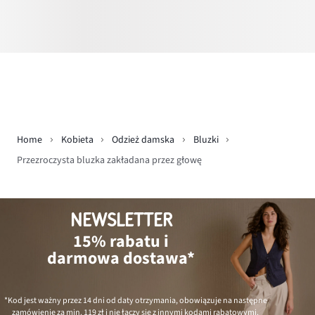
Home
Kobieta
Odzież damska
Bluzki
Przezroczysta bluzka zakładana przez głowę
NEWSLETTER
15% rabatu i
darmowa dostawa*
*Kod jest ważny przez 14 dni od daty otrzymania, obowiązuje na następne
zamówienie za min.
119 zł
i nie łączy się z innymi kodami rabatowymi.