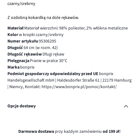
czarny/srebrny
Z ozdobną kokardką na dole rękawów.
Materiał
Materiał wierzchni: 98% poliester, 2% włókna metaliczne
Kolor
w kropki czarny/srebrny
Numer artykułu
95306295
Długość
64 cm (w rozm. 42)
Długość rękawów
Długi rękaw
Pielęgnacja
Pranie w pralce 30°C
Marka
bonprix
Podmiot gospodarczy odpowiedzialny przed UE
bonprix
Handelsgesellschaft mbH | Haldesdorfer Straße 61 | 22179 Hamburg
| Niemcy, Kontakt: https://www.bonprix.pl/pomoc/kontakt/
Opcje dostawy
Darmowa dostawa
przy każdym zamówieniu
od 199 zł
!