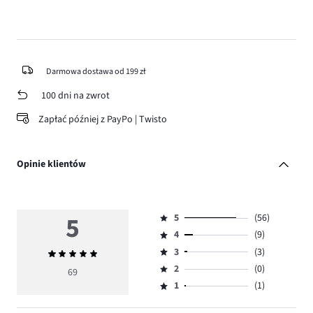
Darmowa dostawa od 199 zł
100 dni na zwrot
Zapłać później z PayPo | Twisto
Opinie klientów
5
5
(56)
Ocena
4
(9)
5,
Ocena
ilość
3
(3)
Średnia
4,
Ocena
głosów
ocena
ilość
2
(0)
3,
69
Ocena
56.
5
głosów
ilość
1
(1)
2,
Ocena
9.
głosów
ilość
1,