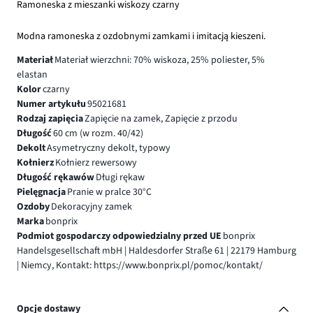
Ramoneska z mieszanki wiskozy czarny
Modna ramoneska z ozdobnymi zamkami i imitacją kieszeni.
Materiał
Materiał wierzchni: 70% wiskoza, 25% poliester, 5%
elastan
Kolor
czarny
Numer artykułu
95021681
Rodzaj zapięcia
Zapięcie na zamek, Zapięcie z przodu
Długość
60 cm (w rozm. 40/42)
Dekolt
Asymetryczny dekolt, typowy
Kołnierz
Kołnierz rewersowy
Długość rękawów
Długi rękaw
Pielęgnacja
Pranie w pralce 30°C
Ozdoby
Dekoracyjny zamek
Marka
bonprix
Podmiot gospodarczy odpowiedzialny przed UE
bonprix
Handelsgesellschaft mbH | Haldesdorfer Straße 61 | 22179 Hamburg
| Niemcy, Kontakt: https://www.bonprix.pl/pomoc/kontakt/
Opcje dostawy