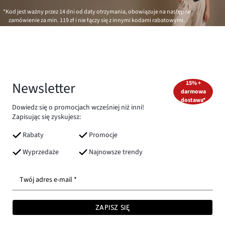
*Kod jest ważny przez 14 dni od daty otrzymania, obowiązuje na następne
zamówienie za min.
119 zł
i nie łączy się z innymi kodami rabatowymi.
Newsletter
15% +
darmowa
dostawa*
Dowiedz się o promocjach wcześniej niż inni!
Zapisując się zyskujesz:
Rabaty
Promocje
Wyprzedaże
Najnowsze trendy
Twój adres e-mail *
ZAPISZ SIĘ