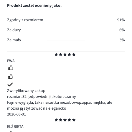
3.
głosów
ilość
Produkt został oceniony jako:
0.
głosów
1.
Zgodny z rozmiarem
91%
Za duży
6%
Za mały
3%
Ocena
5
EWA
Zweryfikowany zakup
rozmiar: 32
(odpowiedni)
,
kolor: czarny
Fajnie wygląda, taka narzutka niezobowiązująca, miękka, ale
można ją stylizować na elegancko
2026-08-01
Ocena
5
ELŻBIETA