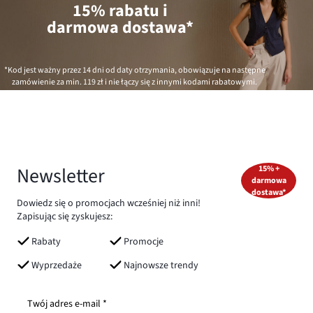
15% rabatu i
darmowa dostawa*
*Kod jest ważny przez 14 dni od daty otrzymania, obowiązuje na następne
zamówienie za min.
119 zł
i nie łączy się z innymi kodami rabatowymi.
Newsletter
15% +
darmowa
dostawa*
Dowiedz się o promocjach wcześniej niż inni!
Zapisując się zyskujesz:
Rabaty
Promocje
Wyprzedaże
Najnowsze trendy
Twój adres e-mail *