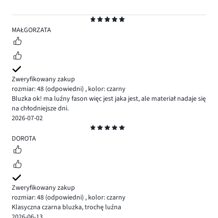
Ocena
5
MAŁGORZATA
Zweryfikowany zakup
rozmiar: 48
(odpowiedni)
,
kolor: czarny
Bluzka ok! ma luźny fason więc jest jaka jest, ale materiał nadaje się
na chłodniejsze dni.
2026-07-02
Ocena
5
DOROTA
Zweryfikowany zakup
rozmiar: 48
(odpowiedni)
,
kolor: czarny
Klasyczna czarna bluzka, trochę luźna
2026-06-13