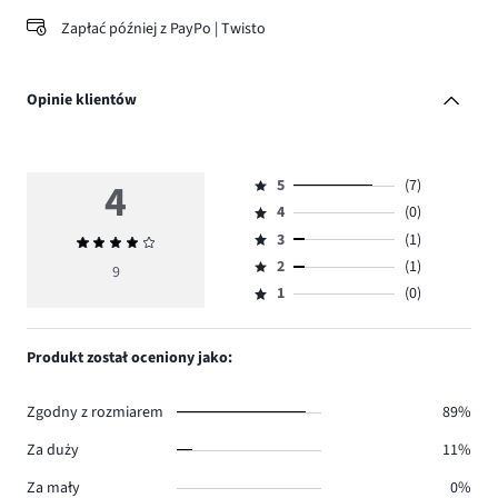
Zapłać później z PayPo | Twisto
Opinie klientów
4
5
(7)
Ocena
4
(0)
5,
Ocena
ilość
3
(1)
Średnia
4,
Ocena
głosów
ocena
ilość
2
(1)
3,
9
Ocena
7.
4
głosów
ilość
1
(0)
2,
Ocena
0.
głosów
ilość
1,
1.
głosów
ilość
Produkt został oceniony jako:
1.
głosów
0.
Zgodny z rozmiarem
89%
Za duży
11%
Za mały
0%