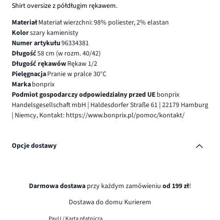
Shirt oversize z półdługim rękawem.
Materiał
Materiał wierzchni: 98% poliester, 2% elastan
Kolor
szary kamienisty
Numer artykułu
96334381
Długość
58 cm (w rozm. 40/42)
Długość rękawów
Rękaw 1/2
Pielęgnacja
Pranie w pralce 30°C
Marka
bonprix
Podmiot gospodarczy odpowiedzialny przed UE
bonprix
Handelsgesellschaft mbH | Haldesdorfer Straße 61 | 22179 Hamburg
| Niemcy, Kontakt: https://www.bonprix.pl/pomoc/kontakt/
Opcje dostawy
Darmowa dostawa
przy każdym zamówieniu
od 199 zł
!
Dostawa do domu Kurierem
PayU / Karta płatnicza