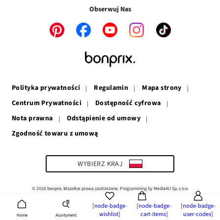
w
nowym
oknie
Obserwuj Nas
nowym
oknie
oknie
Link
Link
Link
Link
Link
otwiera
otwiera
otwiera
otwiera
otwiera
się
się
się
się
się
w
w
w
w
w
nowym
nowym
nowym
nowym
nowym
oknie
oknie
oknie
oknie
oknie
Polityka prywatności
Regulamin
Mapa strony
Centrum Prywatności
Dostępność cyfrowa
Nota prawna
Odstąpienie od umowy
Zgodność towaru z umową
Link
otwiera
się
w
WYBIERZ KRAJ
nowym
oknie
© 2026 bonprix. Wszelkie prawa zastrzeżone. Programming by Media4U Sp. z o.o.
[node-badge-
[node-badge-
[node-badge-
wishlist]
cart-items]
user-codes]
Asortyment
Home