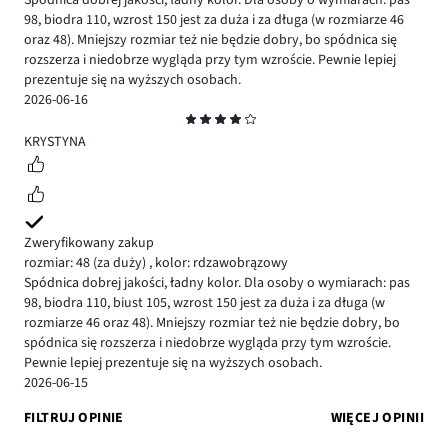
Spódnica dobrej jakości, ładny kolor. Dla osoby o wymiarach: pas
98, biodra 110, wzrost 150 jest za duża i za długa (w rozmiarze 46
oraz 48). Mniejszy rozmiar też nie będzie dobry, bo spódnica się
rozszerza i niedobrze wygląda przy tym wzroście. Pewnie lepiej
prezentuje się na wyższych osobach.
2026-06-16
Ocena
4
KRYSTYNA
Zweryfikowany zakup
rozmiar: 48
(za duży)
,
kolor: rdzawobrązowy
Spódnica dobrej jakości, ładny kolor. Dla osoby o wymiarach: pas
98, biodra 110, biust 105, wzrost 150 jest za duża i za długa (w
rozmiarze 46 oraz 48). Mniejszy rozmiar też nie będzie dobry, bo
spódnica się rozszerza i niedobrze wygląda przy tym wzroście.
Pewnie lepiej prezentuje się na wyższych osobach.
2026-06-15
FILTRUJ OPINIE
WIĘCEJ OPINII