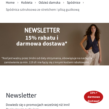
Home
Kobieta
Odzież damska
Spódnice
Spódnica sztruksowa ze stretchem i plisą guzikową
NEWSLETTER
15% rabatu i
darmowa dostawa*
*Kod jest ważny przez 14 dni od daty otrzymania, obowiązuje na następne
zamówienie za min.
119 zł
i nie łączy się z innymi kodami rabatowymi.
Newsletter
15% +
darmowa
dostawa*
Dowiedz się o promocjach wcześniej niż inni!