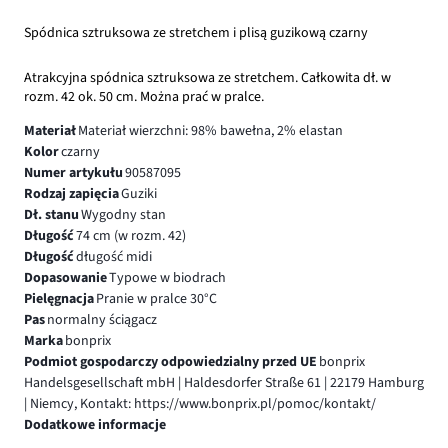
Spódnica sztruksowa ze stretchem i plisą guzikową czarny
Atrakcyjna spódnica sztruksowa ze stretchem. Całkowita dł. w
rozm. 42 ok. 50 cm. Można prać w pralce.
Materiał
Materiał wierzchni: 98% bawełna, 2% elastan
Kolor
czarny
Numer artykułu
90587095
Rodzaj zapięcia
Guziki
Dł. stanu
Wygodny stan
Długość
74 cm (w rozm. 42)
Długość
długość midi
Dopasowanie
Typowe w biodrach
Pielęgnacja
Pranie w pralce 30°C
Pas
normalny ściągacz
Marka
bonprix
Podmiot gospodarczy odpowiedzialny przed UE
bonprix
Handelsgesellschaft mbH | Haldesdorfer Straße 61 | 22179 Hamburg
| Niemcy, Kontakt: https://www.bonprix.pl/pomoc/kontakt/
Dodatkowe informacje