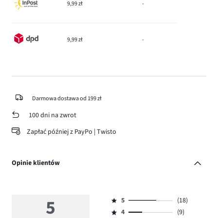
9,99 zł
-
9,99 zł
-
Darmowa dostawa od 199 zł
100 dni na zwrot
Zapłać później z PayPo | Twisto
Opinie klientów
5
5
(18)
Ocena
4
(9)
5,
Ocena