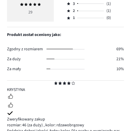
ilość
3
(1)
Średnia
4,
Ocena
głosów
ocena
ilość
2
(1)
3,
29
Ocena
18.
5
głosów
ilość
1
(0)
2,
Ocena
9.
głosów
ilość
1,
1.
głosów
ilość
Produkt został oceniony jako:
1.
głosów
0.
Zgodny z rozmiarem
69%
Za duży
21%
Za mały
10%
Ocena
4
KRYSTYNA
Zweryfikowany zakup
rozmiar: 46
(za duży)
,
kolor: rdzawobrązowy