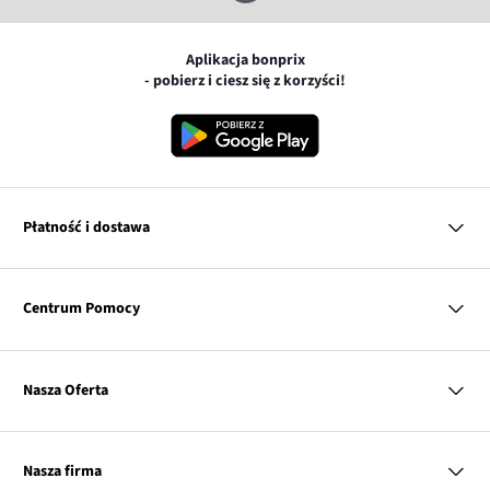
Aplikacja bonprix
- pobierz i ciesz się z korzyści!
Płatność i dostawa
MasterCard
Centrum Pomocy
Płatność online (PayU)
VISA
BLIK
Pytania i odpowiedzi
Google pay
Dostawa i płatność
Nasza Oferta
Zwroty i reklamacje
Apple pay
Pierwszy darmowy zwrot
PayPo
Kobieta
Tabele rozmiarów
Twisto
Mężczyzna
Klub bonprix
Nasza firma
Discover
Dziecko