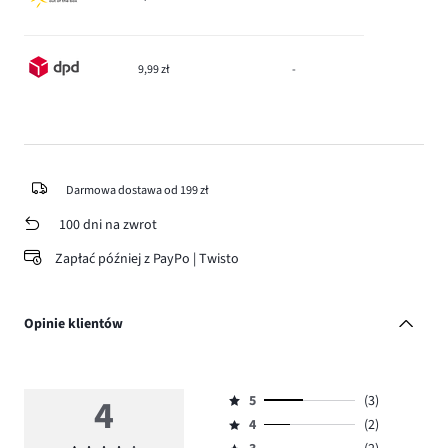
9,99 zł
-
Darmowa dostawa od 199 zł
100 dni na zwrot
Zapłać później z PayPo | Twisto
Opinie klientów
4
5
(3)
Ocena
4
(2)
5,
Ocena