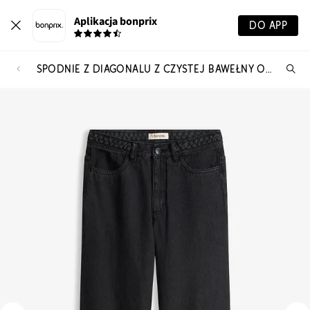
Aplikacja bonprix
DO APP
SPODNIE Z DIAGONALU Z CZYSTEJ BAWEŁNY ORGANICZNEJ
Szu
pr