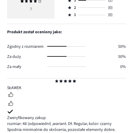
ilość
3
(2)
Średnia
4,
Ocena
głosów
ocena
ilość
2
(0)
3,
7
Ocena
3.
4
głosów
ilość
1
(0)
2,
Ocena
2.
głosów
ilość
1,
2.
głosów
ilość
Produkt został oceniony jako:
0.
głosów
0.
Zgodny z rozmiarem
50%
Za duży
50%
Za mały
0%
Ocena
5
SŁAWEK
Zweryfikowany zakup
rozmiar: 48
(odpowiedni)
,
wariant: Dł. Regular,
kolor: czarny
Spodnia minimalnie do skrócenia, pozostałe elementy dobre.