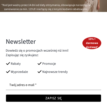
*Kod jest ważny przez 14 dni od daty otrzymania, obowiązuje na następne
zamówienie za min.
119 zł
i nie łączy się z innymi kodami rabatowymi.
Newsletter
15% +
darmowa
dostawa*
Dowiedz się o promocjach wcześniej niż inni!
Zapisując się zyskujesz:
Rabaty
Promocje
Wyprzedaże
Najnowsze trendy
Twój adres e-mail *
ZAPISZ SIĘ