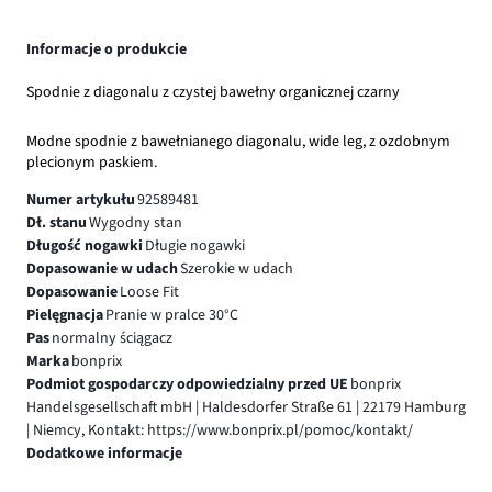
Informacje o produkcie
Spodnie z diagonalu z czystej bawełny organicznej czarny
Modne spodnie z bawełnianego diagonalu, wide leg, z ozdobnym
plecionym paskiem.
Numer artykułu
92589481
Dł. stanu
Wygodny stan
Długość nogawki
Długie nogawki
Dopasowanie w udach
Szerokie w udach
Dopasowanie
Loose Fit
Pielęgnacja
Pranie w pralce 30°C
Pas
normalny ściągacz
Marka
bonprix
Podmiot gospodarczy odpowiedzialny przed UE
bonprix
Handelsgesellschaft mbH | Haldesdorfer Straße 61 | 22179 Hamburg
| Niemcy, Kontakt: https://www.bonprix.pl/pomoc/kontakt/
Dodatkowe informacje