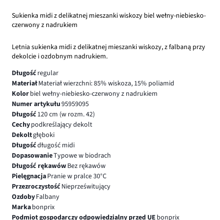
Sukienka midi z delikatnej mieszanki wiskozy biel wełny-niebiesko-
czerwony z nadrukiem
Letnia sukienka midi z delikatnej mieszanki wiskozy, z falbaną przy
dekolcie i ozdobnym nadrukiem.
Długość
regular
Materiał
Materiał wierzchni: 85% wiskoza, 15% poliamid
Kolor
biel wełny-niebiesko-czerwony z nadrukiem
Numer artykułu
95959095
Długość
120 cm (w rozm. 42)
Cechy
podkreślający dekolt
Dekolt
głęboki
Długość
długość midi
Dopasowanie
Typowe w biodrach
Długość rękawów
Bez rękawów
Pielęgnacja
Pranie w pralce 30°C
Przezroczystość
Nieprześwitujący
Ozdoby
Falbany
Marka
bonprix
Podmiot gospodarczy odpowiedzialny przed UE
bonprix