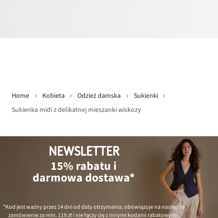
Home
Kobieta
Odzież damska
Sukienki
Sukienka midi z delikatnej mieszanki wiskozy
NEWSLETTER
15% rabatu i
darmowa dostawa*
*Kod jest ważny przez 14 dni od daty otrzymania, obowiązuje na następne
zamówienie za min.
119 zł
i nie łączy się z innymi kodami rabatowymi.