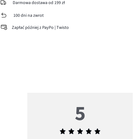
Darmowa dostawa od 199 zł
100 dni na zwrot
Zapłać później z PayPo | Twisto
5
Średnia
ocena