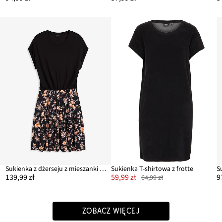
Sukienka z dżerseju z mieszanki wiskozy
Sukienka T-shirtowa z frotte
S
139,99 zł
59,99 zł
9
64,99 zł
ZOBACZ WIĘCEJ