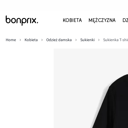
KOBIETA
MĘŻCZYZNA
D
Home
Kobieta
Odzież damska
Sukienki
Sukienka T-sh