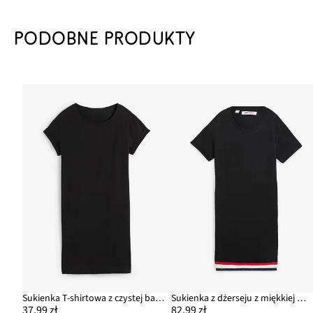
PODOBNE PRODUKTY
Sukienka T-shirtowa z czystej bawełny organicznej
Sukienka z dżerseju z miękkiej mieszanki wiskozy
37,99 zł
82,99 zł