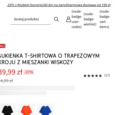
-10% z Klubem bonprix
100 dni na zwrot
Darmowa dostawa od 199 zł
[node-
[node-
[node-
badge-
badge-
Szukaj produktu
badge-
user-
cart-
wishlist]
codes]
items]
SALE
SUKIENKA T-SHIRTOWA O TRAPEZOWYM
KROJU Z MIESZANKI WISKOZY
39,99 zł
-27%
(17)
54,99 zł