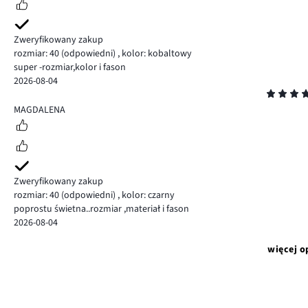
Zweryfikowany zakup
rozmiar: 40
(odpowiedni)
,
kolor: kobaltowy
super -rozmiar,kolor i fason
2026-08-04
Ocena
5
MAGDALENA
Zweryfikowany zakup
rozmiar: 40
(odpowiedni)
,
kolor: czarny
poprostu świetna..rozmiar ,materiał i fason
2026-08-04
więcej o