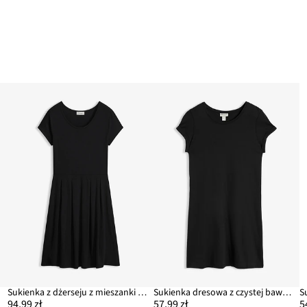
Sukienka z dżerseju z mieszanki wiskozy
Sukienka dresowa z czystej bawełny organicznej
S
94,99 zł
57,99 zł
5