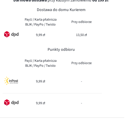
Darmowa dostawa
przy każdym zamówieniu
od 199 zł
!
Dostawa do domu Kurierem
PayU / Karta płatnicza
Przy odbiorze
BLIK / PayPo / Twisto
9,99 zł
13,50 zł
Punkty odbioru
PayU / Karta płatnicza
Przy odbiorze
BLIK / PayPo / Twisto
9,99 zł
-
9,99 zł
-