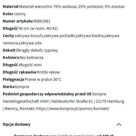
Materiał
Materiał wierzchni: 70% wiskoza, 25% poliester, 5% elastan
Kolor
czarny
Numer artykułu
90861881
Długość
96 cm (w rozm. 40/42)
Cechy
zakrywa brzuch,zakrywa pośladki,zakrywa biodra,zakrywa
ramiona,zakrywa uda
Dekolt
Okrągły dekolt, typowy
Kołnierz
Bez kołnierza
Długość
długość mini
Długość rękawów
Krótki rękaw
Pielęgnacja
Pranie w pralce 30°C
Marka
bonprix
Podmiot gospodarczy odpowiedzialny przed UE
bonprix
Handelsgesellschaft mbH | Haldesdorfer Straße 61 | 22179 Hamburg
| Niemcy, Kontakt: https://www.bonprix.pl/pomoc/kontakt/
Opcje dostawy