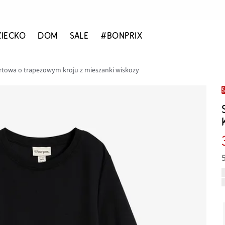
ZIECKO
DOM
SALE
#BONPRIX
irtowa o trapezowym kroju z mieszanki wiskozy