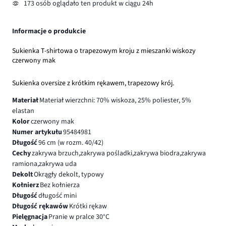
173 osób oglądało ten produkt w ciągu 24h
Informacje o produkcie
Sukienka T-shirtowa o trapezowym kroju z mieszanki wiskozy
czerwony mak
Sukienka oversize z krótkim rękawem, trapezowy krój.
Materiał
Materiał wierzchni: 70% wiskoza, 25% poliester, 5%
elastan
Kolor
czerwony mak
Numer artykułu
95484981
Długość
96 cm (w rozm. 40/42)
Cechy
zakrywa brzuch,zakrywa pośladki,zakrywa biodra,zakrywa
ramiona,zakrywa uda
Dekolt
Okrągły dekolt, typowy
Kołnierz
Bez kołnierza
Długość
długość mini
Długość rękawów
Krótki rękaw
Pielęgnacja
Pranie w pralce 30°C