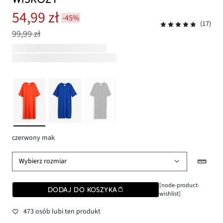
54,99 zł
-45%
(17)
99,99 zł
czerwony mak
Wybierz rozmiar
[node-product-
DODAJ DO KOSZYKA
wishlist]
473 osób lubi ten produkt