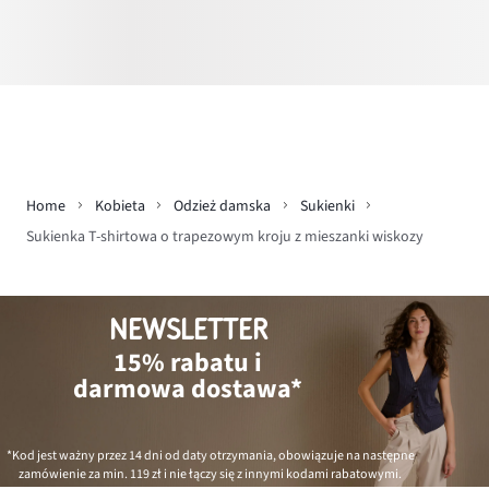
Home
Kobieta
Odzież damska
Sukienki
Sukienka T-shirtowa o trapezowym kroju z mieszanki wiskozy
NEWSLETTER
15% rabatu i
darmowa dostawa*
*Kod jest ważny przez 14 dni od daty otrzymania, obowiązuje na następne
zamówienie za min.
119 zł
i nie łączy się z innymi kodami rabatowymi.