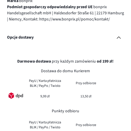
Marka
bonprix
Podmiot gospodarczy odpowiedzialny przed UE
bonprix
Handelsgesellschaft mbH | Haldesdorfer Straße 61 | 22179 Hamburg
| Niemcy, Kontakt: https://www.bonprix.pl/pomoc/kontakt/
Opcje dostawy
Darmowa dostawa
przy każdym zamówieniu
od 199 zł
!
Dostawa do domu Kurierem
PayU / Karta płatnicza
Przy odbiorze
BLIK / PayPo / Twisto
9,99 zł
13,50 zł
Punkty odbioru
PayU / Karta płatnicza
Przy odbiorze
BLIK / PayPo / Twisto