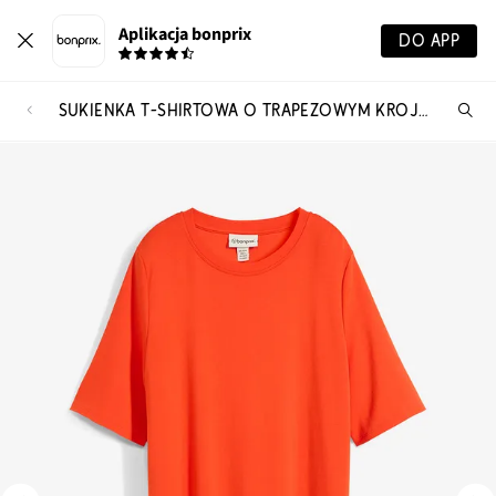
Aplikacja bonprix
DO APP
SUKIENKA T-SHIRTOWA O TRAPEZOWYM KROJU Z MIESZANKI WISKOZY
Szu
pr