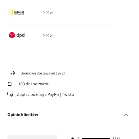
9,99 zł
-
9,99 zł
-
Darmowa dostawa od 199 zł
100 dni na zwrot
Zapłać później z PayPo | Twisto
Opinie klientów
5
(17)