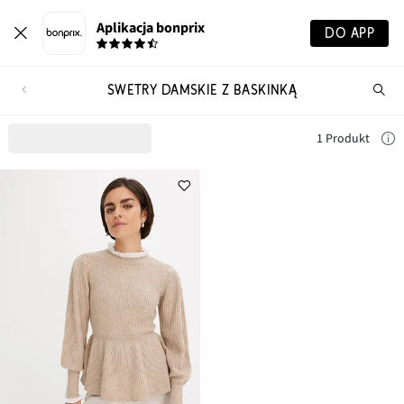
Aplikacja bonprix
DO APP
SWETRY DAMSKIE Z BASKINKĄ
Szu
pr
1 Produkt