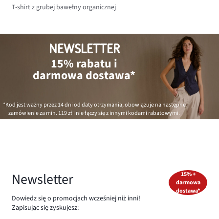
T-shirt z grubej bawełny organicznej
NEWSLETTER
15% rabatu i
darmowa dostawa*
*Kod jest ważny przez 14 dni od daty otrzymania, obowiązuje na następne
zamówienie za min.
119 zł
i nie łączy się z innymi kodami rabatowymi.
Newsletter
15% +
darmowa
dostawa*
Dowiedz się o promocjach wcześniej niż inni!
Zapisując się zyskujesz: