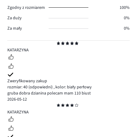
0.
Zgodny z rozmiarem
100%
Za duży
0%
Za mały
0%
Ocena
5
KATARZYNA
Zweryfikowany zakup
rozmiar: 40
(odpowiedni)
,
kolor: biały perłowy
gruba dobra dzianina polecam mam 110 biust
2026-05-12
Ocena
4
KATARZYNA