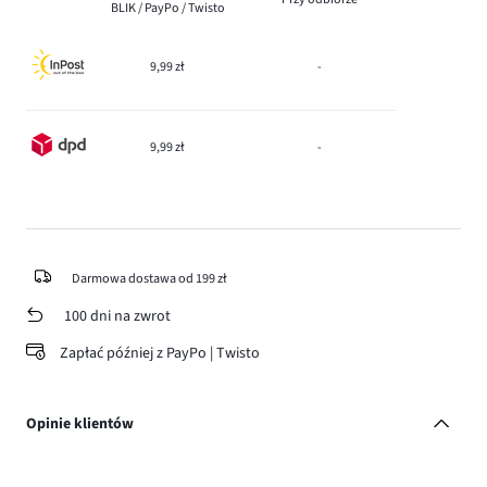
BLIK / PayPo / Twisto
9,99 zł
-
9,99 zł
-
Darmowa dostawa od 199 zł
100 dni na zwrot
Zapłać później z PayPo | Twisto
Opinie klientów