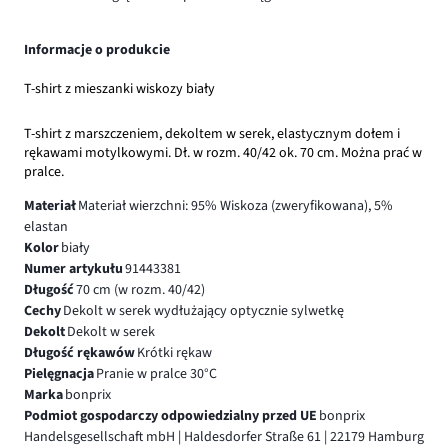
Informacje o produkcie
T-shirt z mieszanki wiskozy biały
T-shirt z marszczeniem, dekoltem w serek, elastycznym dołem i
rękawami motylkowymi. Dł. w rozm. 40/42 ok. 70 cm. Można prać w
pralce.
Materiał
Materiał wierzchni: 95% Wiskoza (zweryfikowana), 5%
elastan
Kolor
biały
Numer artykułu
91443381
Długość
70 cm (w rozm. 40/42)
Cechy
Dekolt w serek wydłużający optycznie sylwetkę
Dekolt
Dekolt w serek
Długość rękawów
Krótki rękaw
Pielęgnacja
Pranie w pralce 30°C
Marka
bonprix
Podmiot gospodarczy odpowiedzialny przed UE
bonprix
Handelsgesellschaft mbH | Haldesdorfer Straße 61 | 22179 Hamburg