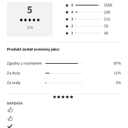
5
5
(328)
Ocena
4
(28)
5,
Ocena
ilość
3
(11)
Średnia
4,
Ocena
głosów
ocena
ilość
2
(3)
3,
374
Ocena
328.
5
głosów
ilość
1
(4)
2,
Ocena
28.
głosów
ilość
1,
11.
głosów
ilość
Produkt został oceniony jako:
3.
głosów
4.
Zgodny z rozmiarem
87%
Za duży
11%
Za mały
2%
Ocena
5
BARBARA