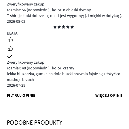
Zweryfikowany zakup
rozmiar: 56
(odpowiedni)
,
kolor: niebieski dymny
T-shirt jest oki dobrze się nosi I jest wygodny;-). I miękki w dotyku;-).
2026-08-02
Ocena
5
BEATA
Zweryfikowany zakup
rozmiar: 48
(odpowiedni)
,
kolor: czarny
lekka bluzeczka, gumka na dole bluzki pozwala fajnie się ułożyć co
maskuje brzuch
2026-07-29
FILTRUJ OPINIE
WIĘCEJ OPINII
PODOBNE PRODUKTY