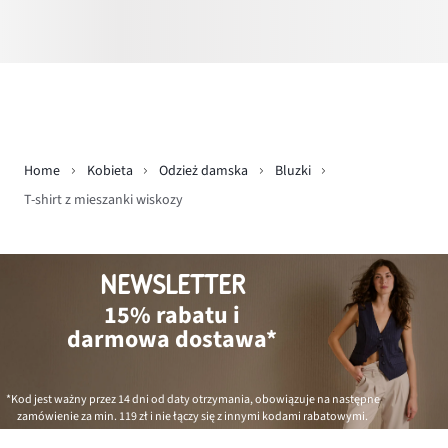
Home
Kobieta
Odzież damska
Bluzki
T-shirt z mieszanki wiskozy
NEWSLETTER
15% rabatu i
darmowa dostawa*
*Kod jest ważny przez 14 dni od daty otrzymania, obowiązuje na następne
zamówienie za min.
119 zł
i nie łączy się z innymi kodami rabatowymi.