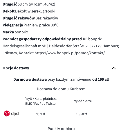
Długość
58 cm (w rozm. 40/42)
Dekolt
Dekolt w serek, głęboki
Długość rękawów
Bez rękawów
Pielęgnacja
Pranie w pralce 30°C
Marka
bonprix
Podmiot gospodarczy odpowiedzialny przed UE
bonprix
Handelsgesellschaft mbH | Haldesdorfer Straße 61 | 22179 Hamburg
| Niemcy, Kontakt: https://www.bonprix.pl/pomoc/kontakt/
Opcje dostawy
Darmowa dostawa
przy każdym zamówieniu
od 199 zł
!
Dostawa do domu Kurierem
PayU / Karta płatnicza
Przy odbiorze
BLIK / PayPo / Twisto
9,99 zł
13,50 zł
Punkty odbioru