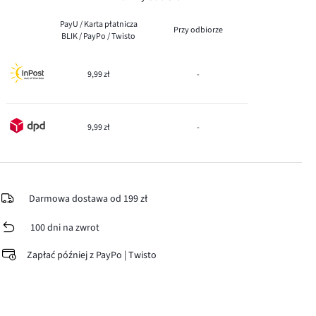
PayU / Karta płatnicza
Przy odbiorze
BLIK / PayPo / Twisto
9,99 zł
-
9,99 zł
-
Darmowa dostawa od 199 zł
100 dni na zwrot
Zapłać później z PayPo | Twisto