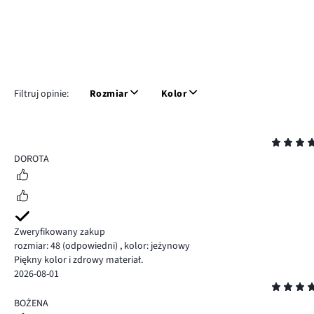
Filtruj opinie:
Rozmiar
Kolor
Ocena
5
DOROTA
Zweryfikowany zakup
rozmiar: 48
(odpowiedni)
,
kolor: jeżynowy
Piękny kolor i zdrowy materiał.
2026-08-01
Ocena
5
BOŻENA