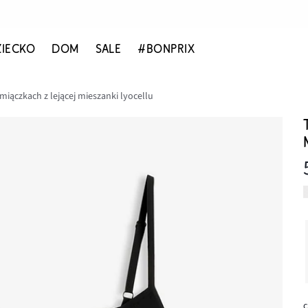
ZIECKO
DOM
SALE
#BONPRIX
miączkach z lejącej mieszanki lyocellu
c