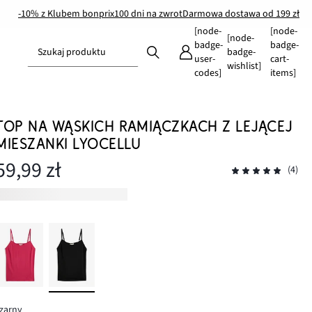
-10% z Klubem bonprix
100 dni na zwrot
Darmowa dostawa od 199 zł
[node-
[node-
[node-
badge-
badge-
Szukaj produktu
badge-
user-
cart-
wishlist]
codes]
items]
TOP NA WĄSKICH RAMIĄCZKACH Z LEJĄCEJ
MIESZANKI LYOCELLU
59,99 zł
(4)
zarny