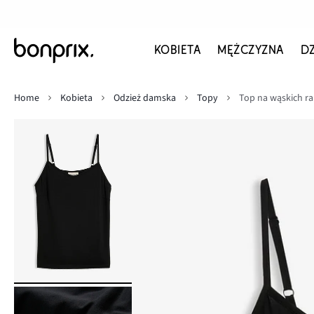
KOBIETA
MĘŻCZYZNA
D
Home
Kobieta
Odzież damska
Topy
Top na wąskich ra