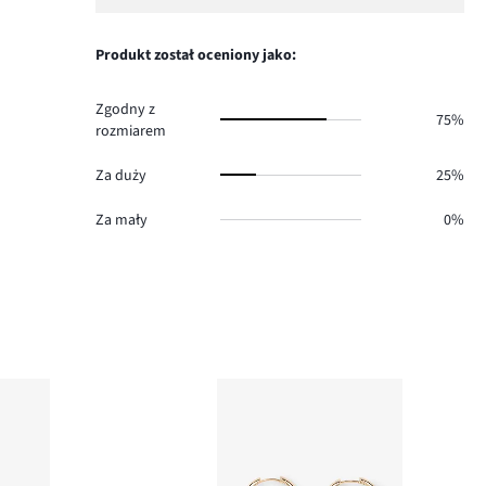
ilość
1,
0.
głosów
ilość
0.
głosów
Produkt został oceniony jako:
0.
Zgodny z
75%
rozmiarem
Za duży
25%
Za mały
0%