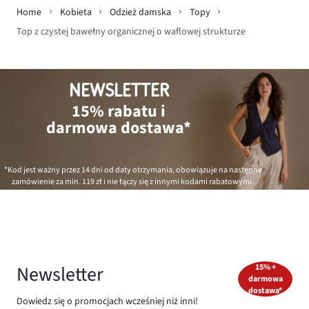
Home
Kobieta
Odzież damska
Topy
Top z czystej bawełny organicznej o waflowej strukturze
NEWSLETTER
15% rabatu i
darmowa dostawa*
*Kod jest ważny przez 14 dni od daty otrzymania, obowiązuje na następne
zamówienie za min.
119 zł
i nie łączy się z innymi kodami rabatowymi.
Newsletter
15% +
darmowa
dostawa*
Dowiedz się o promocjach wcześniej niż inni!