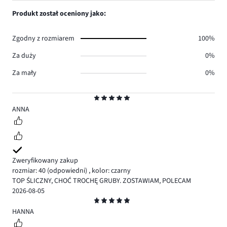
0.
głosów
ilość
Produkt został oceniony jako:
0.
głosów
0.
Zgodny z rozmiarem
100%
Za duży
0%
Za mały
0%
Ocena
5
ANNA
Zweryfikowany zakup
rozmiar: 40
(odpowiedni)
,
kolor: czarny
TOP ŚLICZNY, CHOĆ TROCHĘ GRUBY. ZOSTAWIAM, POLECAM
2026-08-05
Ocena
5
HANNA