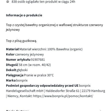
838 osób oglądało ten produkt w ciągu 24h
Informacje o produkcie
Top z czystej bawełny organicznej o waflowej strukturze czerwony
jeżynowy
Top z plisą guzikową.
Materiał
Materiał wierzchni: 100% Bawełna (organic)
Kolor
czerwony jeżynowy
Numer artykułu
91907681
Długość
58 cm (w rozm. 40/42)
Dekolt
głęboki
Pielęgnacja
Pranie w pralce 30°C
Marka
bonprix
Podmiot gospodarczy odpowiedzialny przed UE
bonprix
Handelsgesellschaft mbH | Haldesdorfer Straße 61 | 22179 Hamburg
| Niemcy, Kontakt: https://www.bonprix.pl/pomoc/kontakt/