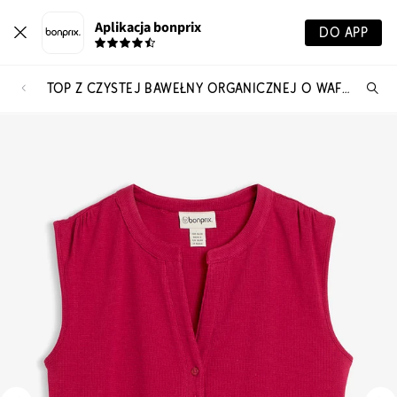
Aplikacja bonprix
DO APP
TOP Z CZYSTEJ BAWEŁNY ORGANICZNEJ O WAFLOWEJ STRUKTURZE
Szu
pr