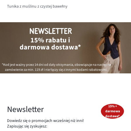
Tunika z muślinu z czystej bawełny
NEWSLETTER
15% rabatu i
darmowa dostawa*
*Kod jest ważny przez 14 dni od daty otrzymania, obowiązuje na następne
zamówienie za min.
119 zł
i nie łączy się z innymi kodami rabatowymi.
Newsletter
15% +
darmowa
dostawa*
Dowiedz się o promocjach wcześniej niż inni!
Zapisując się zyskujesz: