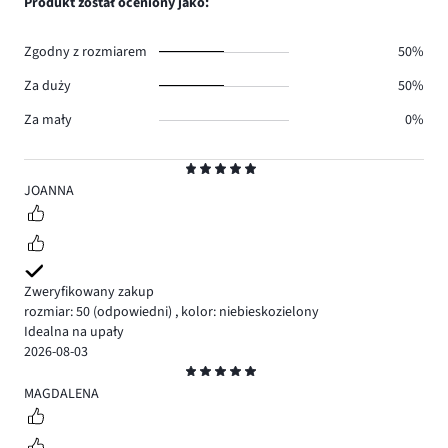
Produkt został oceniony jako:
0.
głosów
0.
Zgodny z rozmiarem
50%
Za duży
50%
Za mały
0%
Ocena
5
JOANNA
Zweryfikowany zakup
rozmiar: 50
(odpowiedni)
,
kolor: niebieskozielony
Idealna na upały
2026-08-03
Ocena
5
MAGDALENA