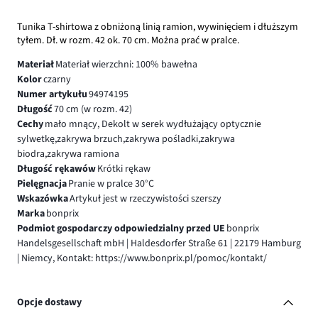
Tunika T-shirtowa z obniżoną linią ramion, wywinięciem i dłuższym
tyłem. Dł. w rozm. 42 ok. 70 cm. Można prać w pralce.
Materiał
Materiał wierzchni: 100% bawełna
Kolor
czarny
Numer artykułu
94974195
Długość
70 cm (w rozm. 42)
Cechy
mało mnący, Dekolt w serek wydłużający optycznie
sylwetkę,zakrywa brzuch,zakrywa pośladki,zakrywa
biodra,zakrywa ramiona
Długość rękawów
Krótki rękaw
Pielęgnacja
Pranie w pralce 30°C
Wskazówka
Artykuł jest w rzeczywistości szerszy
Marka
bonprix
Podmiot gospodarczy odpowiedzialny przed UE
bonprix
Handelsgesellschaft mbH | Haldesdorfer Straße 61 | 22179 Hamburg
| Niemcy, Kontakt: https://www.bonprix.pl/pomoc/kontakt/
Opcje dostawy