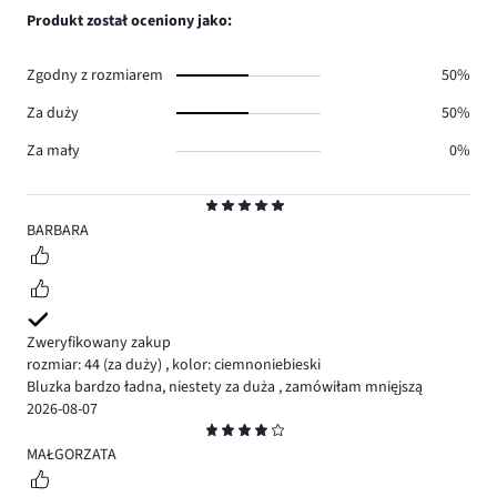
0.
głosów
ilość
Produkt został oceniony jako:
1.
głosów
0.
Zgodny z rozmiarem
50%
Za duży
50%
Za mały
0%
Ocena
5
BARBARA
Zweryfikowany zakup
rozmiar: 44
(za duży)
,
kolor: ciemnoniebieski
Bluzka bardzo ładna, niestety za duża , zamówiłam mnięjszą
2026-08-07
Ocena
4
MAŁGORZATA