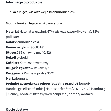
Informacje o produkcie
Tunika z lejącej wiskozowej piki ciemnoniebieski
Modna tunika z lejącej wiskozowej piki.
Materiał
Materiał wierzchni: 67% Wiskoza (zweryfikowana), 33%
poliester
Kolor
ciemnoniebieski
Numer artykułu
95603181
Długość
66 cm (w rozm. 40/42)
Dekolt
głęboki
Kołnierz
Kołnierz rewersowy
Długość rękawów
Rękaw 1/2
Pielęgnacja
Pranie w pralce 30°C
Marka
bonprix
Podmiot gospodarczy odpowiedzialny przed UE
bonprix
Handelsgesellschaft mbH | Haldesdorfer Straße 61 | 22179 Hamburg
| Niemcy, Kontakt: https://www.bonprix.pl/pomoc/kontakt/
Opcje dostawy