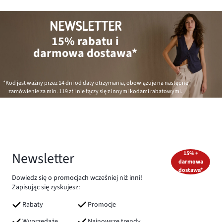
NEWSLETTER
15% rabatu i
darmowa dostawa*
*Kod jest ważny przez 14 dni od daty otrzymania, obowiązuje na następne
zamówienie za min.
119 zł
i nie łączy się z innymi kodami rabatowymi.
Newsletter
15% +
darmowa
dostawa*
Dowiedz się o promocjach wcześniej niż inni!
Zapisując się zyskujesz:
Rabaty
Promocje
Wyprzedaże
Najnowsze trendy