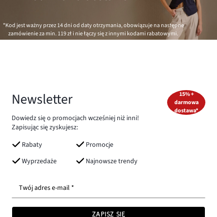
*Kod jest ważny przez 14 dni od daty otrzymania, obowiązuje na następne
zamówienie za min.
119 zł
i nie łączy się z innymi kodami rabatowymi.
Newsletter
15% +
darmowa
dostawa*
Dowiedz się o promocjach wcześniej niż inni!
Zapisując się zyskujesz:
Rabaty
Promocje
Wyprzedaże
Najnowsze trendy
Twój adres e-mail *
ZAPISZ SIĘ