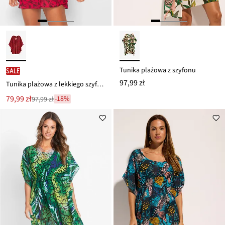
Tunika plażowa z szyfonu
SALE
97,99 zł
Tunika plażowa z lekkiego szyfonu
Nowa
79,99 zł
-18%
97,99 zł
Przeceniono
cena
z
to
ceny
97,99 zł