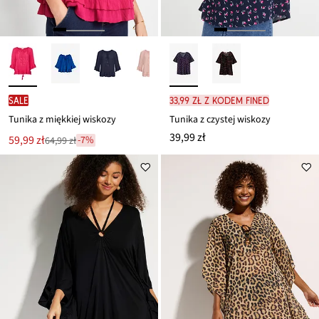
SALE
33,99 zł z kodem FINED
Tunika z miękkiej wiskozy
Tunika z czystej wiskozy
39,99 zł
Nowa
59,99 zł
-7%
64,99 zł
Przeceniono
cena
z
to
ceny
64,99 zł