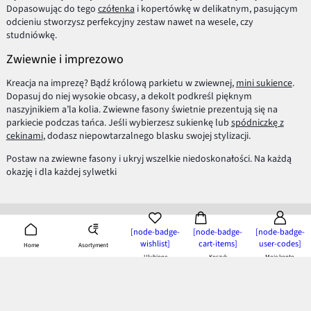
Dopasowując do tego
czółenka
i kopertówkę w delikatnym, pasującym
odcieniu stworzysz perfekcyjny zestaw nawet na wesele, czy
studniówkę.
Zwiewnie i imprezowo
Kreacja na imprezę? Bądź królową parkietu w zwiewnej,
mini sukience
.
Dopasuj do niej wysokie obcasy, a dekolt podkreśl pięknym
naszyjnikiem a’la kolia. Zwiewne fasony świetnie prezentują się na
parkiecie podczas tańca. Jeśli wybierzesz sukienkę lub
spódniczkę z
cekinami
, dodasz niepowtarzalnego blasku swojej stylizacji.
Postaw na zwiewne fasony i ukryj wszelkie niedoskonałości. Na każdą
okazję i dla każdej sylwetki
[node-badge-
[node-badge-
[node-badge-
wishlist]
cart-items]
user-codes]
Asortyment
Home
Ulubione
Koszyk
Moje konto
Aplikacja bonprix
- pobierz i ciesz się z korzyści!