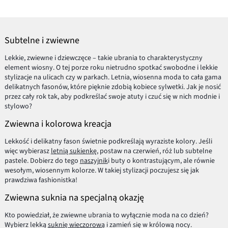
Subtelne i zwiewne
Lekkie, zwiewne i dziewczęce – takie ubrania to charakterystyczny
element wiosny. O tej porze roku nietrudno spotkać swobodne i lekkie
stylizacje na ulicach czy w parkach. Letnia, wiosenna moda to cała gama
delikatnych fasonów, które pięknie zdobią kobiece sylwetki. Jak je nosić
przez cały rok tak, aby podkreślać swoje atuty i czuć się w nich modnie i
stylowo?
Zwiewna i kolorowa kreacja
Lekkość i delikatny fason świetnie podkreślają wyraziste kolory. Jeśli
więc wybierasz
letnią sukienkę
, postaw na czerwień, róż lub subtelne
pastele. Dobierz do tego
naszyjnik
i buty o kontrastującym, ale równie
wesołym, wiosennym kolorze. W takiej stylizacji poczujesz się jak
prawdziwa fashionistka!
Zwiewna suknia na specjalną okazję
Kto powiedział, że zwiewne ubrania to wyłącznie moda na co dzień?
Wybierz lekką
suknię wieczorową
i zamień się w królową nocy.