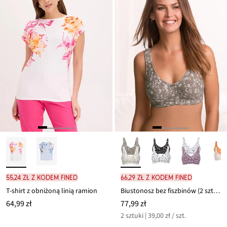
55,24 zł z kodem FINED
66,29 zł z kodem FINED
T-shirt z obniżoną linią ramion
Biustonosz bez fiszbinów (2 szt.), bawełna organiczna
64,99 zł
77,99 zł
2 sztuki | 39,00 zł / szt.