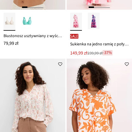
Biustonosz usztywniany z wyściełanymi ramiączkami
SALE
79,99 zł
Sukienka na jedno ramię z połyskującej satyny
Nowa
149,99 zł
-37%
239,99 zł
Przeceniono
cena
z
to
ceny
239,99 zł