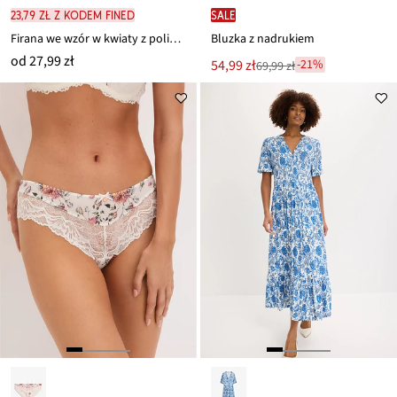
23,79 zł z kodem FINED
SALE
Firana we wzór w kwiaty z poliestrem z recyklingu (1 szt.)
Bluzka z nadrukiem
od
27,99 zł
Nowa
54,99 zł
-21%
69,99 zł
Przeceniono
cena
z
to
ceny
69,99 zł