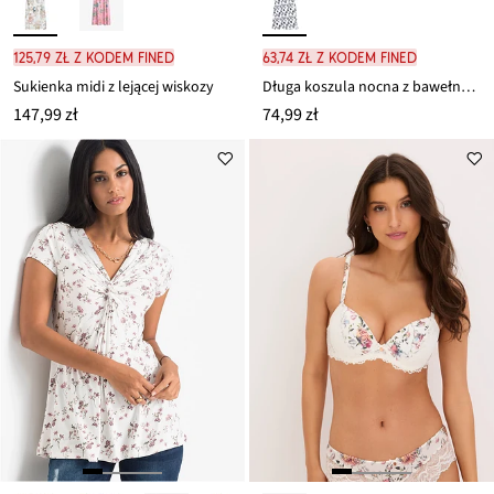
125,79 zł z kodem FINED
63,74 zł z kodem FINED
Sukienka midi z lejącej wiskozy
Długa koszula nocna z bawełny organicznej
147,99 zł
74,99 zł