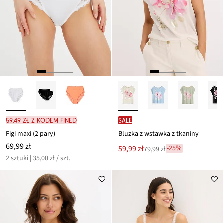
59,49 zł z kodem FINED
SALE
Figi maxi (2 pary)
Bluzka z wstawką z tkaniny
69,99 zł
Nowa
59,99 zł
-25%
79,99 zł
Przeceniono
cena
2 sztuki | 35,00 zł / szt.
z
to
ceny
79,99 zł