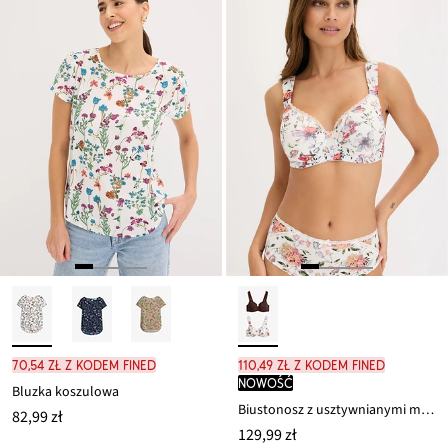
70,54 zł z kodem FINED
110,49 zł z kodem FINED
nowość
Bluzka koszulowa
Biustonosz z usztywnianymi miseczkami na fiszbinach, z bawełny organicznej (2 szt.)
82,99 zł
129,99 zł