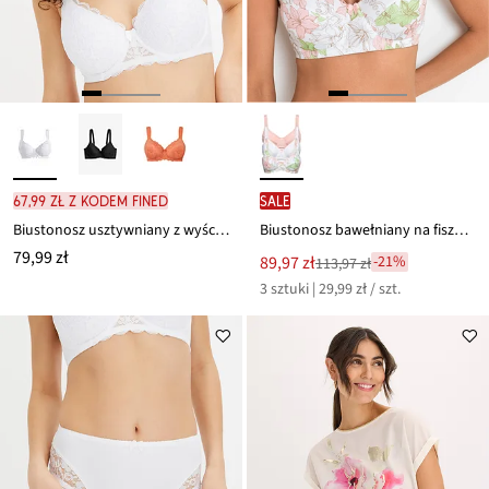
67,99 zł z kodem FINED
SALE
Biustonosz usztywniany z wyściełanymi ramiączkami
Biustonosz bawełniany na fiszbinach (3 szt.)
79,99 zł
Nowa
89,97 zł
-21%
113,97 zł
Przeceniono
cena
3 sztuki | 29,99 zł / szt.
z
to
ceny
113,97 zł