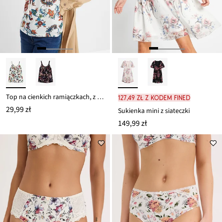
Top na cienkich ramiączkach, z lejącej mieszanki wiskozy
127,49 zł z kodem FINED
29,99 zł
Sukienka mini z siateczki
149,99 zł