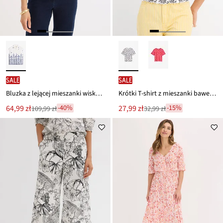
SALE
SALE
Bluzka z lejącej mieszanki wiskozy
Krótki T-shirt z mieszanki bawełny
Nowa
Nowa
64,99 zł
27,99 zł
-40%
-15%
109,99 zł
32,99 zł
Przeceniono
Przeceniono
cena
cena
z
z
to
to
ceny
ceny
109,99 zł
32,99 zł