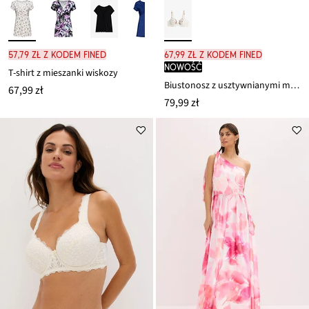
57,79 zł z kodem FINED
67,99 zł z kodem FINED
nowość
T-shirt z mieszanki wiskozy
Biustonosz z usztywnianymi miseczkami, z delikatną koronką
67,99 zł
79,99 zł