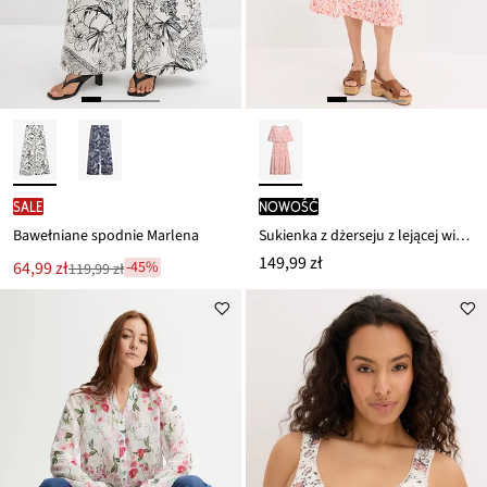
SALE
nowość
Bawełniane spodnie Marlena
Sukienka z dżerseju z lejącej wiskozy
149,99 zł
Nowa
64,99 zł
-45%
119,99 zł
Przeceniono
cena
z
to
ceny
119,99 zł