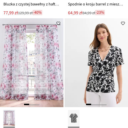
Bluzka z czystej bawełny z haftem
Spodnie o kroju barrel z mieszanki bawełny
Nowa
Nowa
77,99 zł
64,99 zł
-40%
-23%
129,99 zł
84,99 zł
Przeceniono
Przeceniono
cena
cena
z
z
to
to
ceny
ceny
129,99 zł
84,99 zł