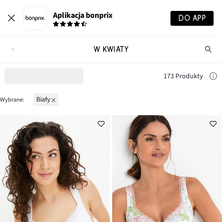
Aplikacja bonprix
DO APP
W KWIATY
Szu
pr
173 Produkty
biały
Wybrane: