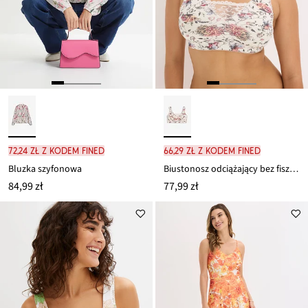
72,24 zł z kodem FINED
66,29 zł z kodem FINED
Bluzka szyfonowa
Biustonosz odciążający bez fiszbinów z wyściełanymi ramiączkami
84,99 zł
77,99 zł