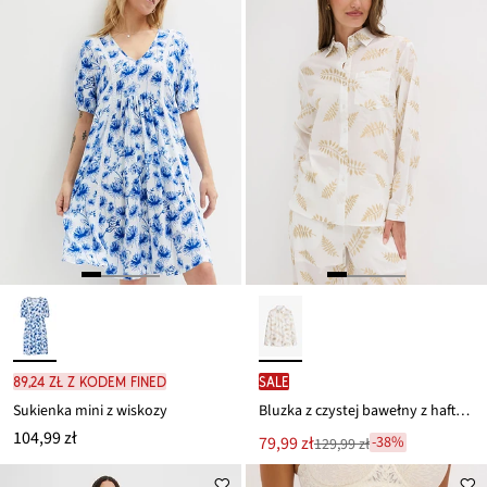
89,24 zł z kodem FINED
SALE
Sukienka mini z wiskozy
Bluzka z czystej bawełny z haftem
104,99 zł
Nowa
79,99 zł
-38%
129,99 zł
Przeceniono
cena
z
to