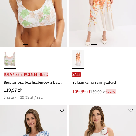
101,97 zł z kodem FINED
SALE
Biustonosz bez fiszbinów, z bawełny (3 szt.)
Sukienka na ramiączkach
119,97 zł
Nowa
109,99 zł
-31%
159,99 zł
Przeceniono
cena
3 sztuki | 39,99 zł / szt.
z
to
ceny
159,99 zł