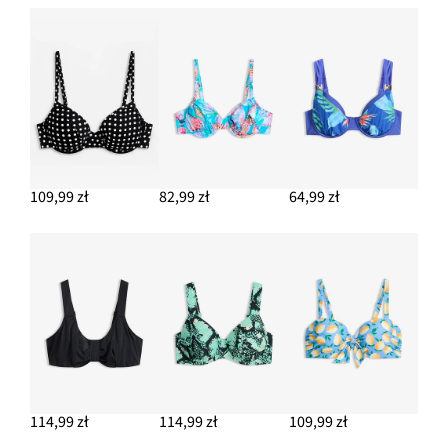
DODAJ DO KOSZYKA
Figi bikini (2 pary), gładkie i z nadrukiem
97,99 zł
DODAJ DO KOSZYKA
Kolczyki wkrętki w optyce słomkowych
54,99 zł
109,99 zł
82,99 zł
64,99 zł
DODAJ DO KOSZYKA
Torba shopper z juty
99,99 zł
DODAJ DO KOSZYKA
114,99 zł
114,99 zł
109,99 zł