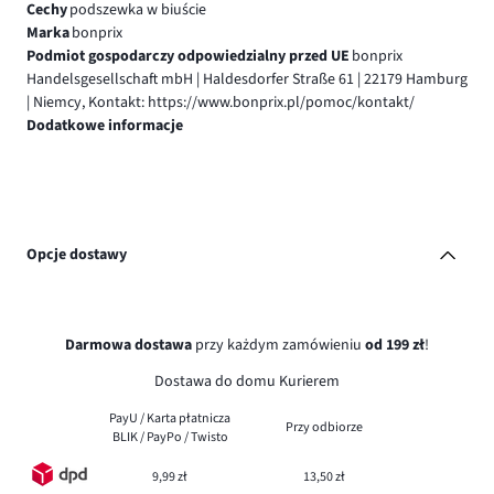
Cechy
podszewka w biuście
Marka
bonprix
Podmiot gospodarczy odpowiedzialny przed UE
bonprix
Handelsgesellschaft mbH | Haldesdorfer Straße 61 | 22179 Hamburg
| Niemcy, Kontakt: https://www.bonprix.pl/pomoc/kontakt/
Dodatkowe informacje
Opcje dostawy
Darmowa dostawa
przy każdym zamówieniu
od 199 zł
!
Dostawa do domu Kurierem
PayU / Karta płatnicza
Przy odbiorze
BLIK / PayPo / Twisto
9,99 zł
13,50 zł