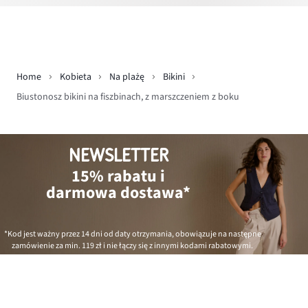
Home
Kobieta
Na plażę
Bikini
Biustonosz bikini na fiszbinach, z marszczeniem z boku
NEWSLETTER
15% rabatu i
darmowa dostawa*
*Kod jest ważny przez 14 dni od daty otrzymania, obowiązuje na następne
zamówienie za min.
119 zł
i nie łączy się z innymi kodami rabatowymi.