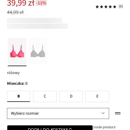
39,99 zł
-11%
(6)
44,99 zł
różowy
Miseczka
:
B
B
C
D
E
Wybierz rozmiar
[node-product-
DODAJ DO KOSZYKA