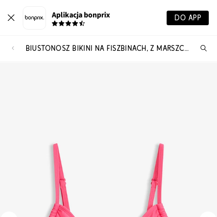
Aplikacja bonprix
DO APP
BIUSTONOSZ BIKINI NA FISZBINACH, Z MARSZCZENIEM Z BOKU
Szu
pr