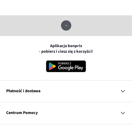
Aplikacja bonprix
- pobierz i ciesz się z korzyści!
Płatność i dostawa
MasterCard
Centrum Pomocy
Płatność online (PayU)
VISA
BLIK
Pytania i odpowiedzi
Google pay