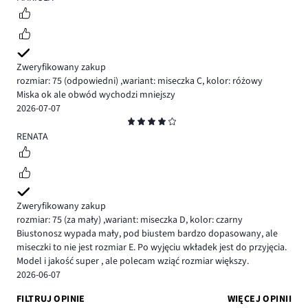
Zweryfikowany zakup
rozmiar: 75
(odpowiedni)
,
wariant: miseczka C,
kolor: różowy
Miska ok ale obwód wychodzi mniejszy
2026-07-07
Ocena
4
RENATA
Zweryfikowany zakup
rozmiar: 75
(za mały)
,
wariant: miseczka D,
kolor: czarny
Biustonosz wypada mały, pod biustem bardzo dopasowany, ale
miseczki to nie jest rozmiar E. Po wyjęciu wkładek jest do przyjęcia.
Model i jakość super , ale polecam wziąć rozmiar większy.
2026-06-07
FILTRUJ OPINIE
WIĘCEJ OPINII