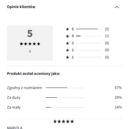
Opinie klientów
5
5
(5)
Ocena
4
(1)
5,
Ocena
ilość
3
(0)
Średnia
4,
Ocena
głosów
ocena
ilość
2
(0)
3,
6
Ocena
5.
5
głosów
ilość
1
(0)
2,
Ocena
1.
głosów
ilość
1,
0.
głosów
ilość
Produkt został oceniony jako:
0.
głosów
0.
Zgodny z rozmiarem
57%
Za duży
29%
Za mały
14%
Ocena
5
MARIOLA