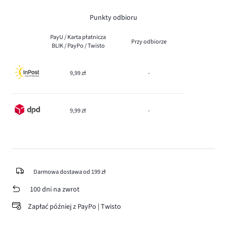
Punkty odbioru
PayU / Karta płatnicza
Przy odbiorze
BLIK / PayPo / Twisto
9,99 zł
-
9,99 zł
-
Darmowa dostawa od 199 zł
100 dni na zwrot
Zapłać później z PayPo | Twisto