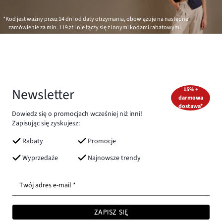
*Kod jest ważny przez 14 dni od daty otrzymania, obowiązuje na następne
zamówienie za min.
119 zł
i nie łączy się z innymi kodami rabatowymi.
Newsletter
15% +
darmowa
dostawa*
Dowiedz się o promocjach wcześniej niż inni!
Zapisując się zyskujesz:
Rabaty
Promocje
Wyprzedaże
Najnowsze trendy
Twój adres e-mail *
ZAPISZ SIĘ