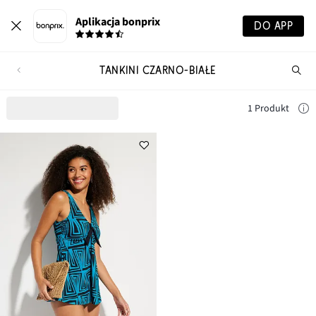
Aplikacja bonprix
DO APP
TANKINI CZARNO-BIAŁE
Szu
pr
1 Produkt