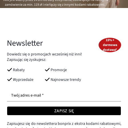
zamówienie za min.
119 zł
i nie łączy się z innymi kodami rabatowymi.
Newsletter
15% +
darmowa
dostawa*
Dowiedz się o promocjach wcześniej niż inni!
Zapisując się zyskujesz:
Rabaty
Promocje
Wyprzedaże
Najnowsze trendy
Twój adres e-mail *
ZAPISZ SIĘ
Zapisujesz się do newslettera bonprix z ekstra kodami rabatowymi,