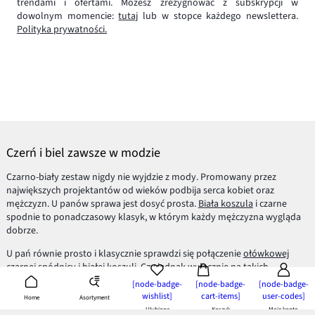
trendami i ofertami. Możesz zrezygnować z subskrypcji w
dowolnym momencie:
tutaj
lub w stopce każdego newslettera.
Polityka prywatności.
Czerń i biel zawsze w modzie
Czarno-biały zestaw nigdy nie wyjdzie z mody. Promowany przez
największych projektantów od wieków podbija serca kobiet oraz
mężczyzn. U panów sprawa jest dosyć prosta.
Biała koszula
i czarne
spodnie to ponadczasowy klasyk, w którym każdy mężczyzna wygląda
dobrze.
U pań równie prosto i klasycznie sprawdzi się połączenie
ołówkowej
czarnej spódnicy
i białej koszuli. Czy jednak wyłącznie na takich
klasycznych zestawieniach bazują najnowsze trendy?
[node-badge-
[node-badge-
[node-badge-
wishlist]
cart-items]
user-codes]
Asortyment
Home
Czarno-białe wariacje
Ulubione
Koszyk
Moje konto