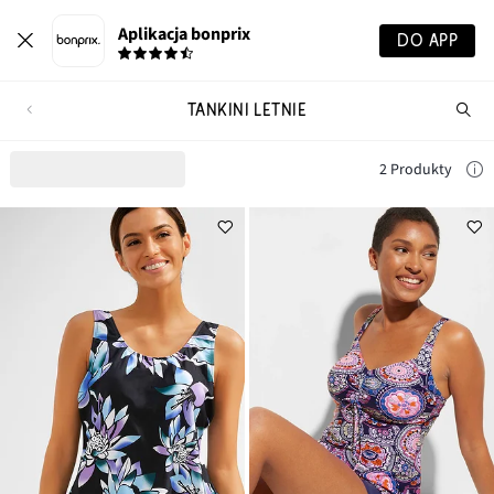
Aplikacja bonprix
DO APP
TANKINI LETNIE
Szu
pr
2 Produkty