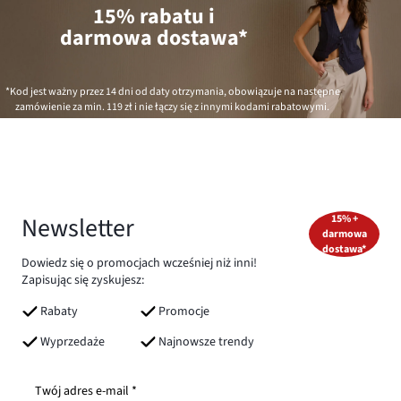
15% rabatu i
darmowa dostawa*
*Kod jest ważny przez 14 dni od daty otrzymania, obowiązuje na następne
zamówienie za min.
119 zł
i nie łączy się z innymi kodami rabatowymi.
Newsletter
15% +
darmowa
dostawa*
Dowiedz się o promocjach wcześniej niż inni!
Zapisując się zyskujesz:
Rabaty
Promocje
Wyprzedaże
Najnowsze trendy
Twój adres e-mail *