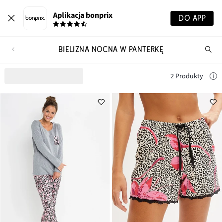
Aplikacja bonprix
DO APP
BIELIZNA NOCNA W PANTERKĘ
Szu
pr
2 Produkty