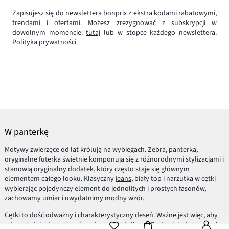
Zapisujesz się do newslettera bonprix z ekstra kodami rabatowymi,
trendami i ofertami. Możesz zrezygnować z subskrypcji w
dowolnym momencie:
tutaj
lub w stopce każdego newslettera.
Polityka prywatności.
W panterkę
Motywy zwierzęce od lat królują na wybiegach. Zebra, panterka,
oryginalne futerka świetnie komponują się z różnorodnymi stylizacjami i
stanowią oryginalny dodatek, który często staje się głównym
elementem całego looku. Klasyczny
jeans
, biały top i narzutka w cętki –
wybierając pojedynczy element do jednolitych i prostych fasonów,
zachowamy umiar i uwydatnimy modny wzór.
Cętki to dość odważny i charakterystyczny deseń. Ważne jest więc, aby
odpowiednio dopasować go do reszty stylizacji. Zestawiaj więc panterkę