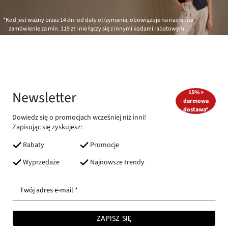
*Kod jest ważny przez 14 dni od daty otrzymania, obowiązuje na następne
zamówienie za min.
119 zł
i nie łączy się z innymi kodami rabatowymi.
Newsletter
15% +
darmowa
dostawa*
Dowiedz się o promocjach wcześniej niż inni!
Zapisując się zyskujesz:
Rabaty
Promocje
Wyprzedaże
Najnowsze trendy
Twój adres e-mail *
ZAPISZ SIĘ