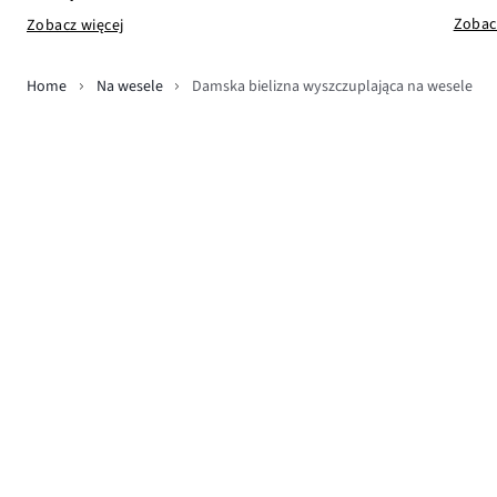
Zobac
Zobacz więcej
Home
Na wesele
Damska bielizna wyszczuplająca na wesele