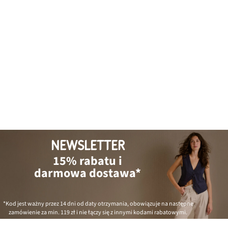
NEWSLETTER
15% rabatu i
darmowa dostawa*
*Kod jest ważny przez 14 dni od daty otrzymania, obowiązuje na następne
zamówienie za min.
119 zł
i nie łączy się z innymi kodami rabatowymi.