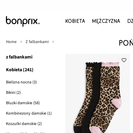
KOBIETA
MĘŻCZYZNA
D
Home
Z falbankami
POŃ
z falbankami
Kobieta (241)
Bielizna nocna (3)
Bikini (2)
Bluzki damskie (58)
Kombinezony damskie (1)
Koszulki damskie (2)