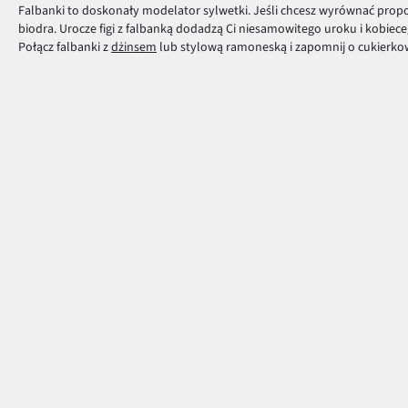
Falbanki to doskonały modelator sylwetki. Jeśli chcesz wyrównać propo
biodra. Urocze figi z falbanką dodadzą Ci niesamowitego uroku i kobiec
Połącz falbanki z
dżinsem
lub stylową ramoneską i zapomnij o cukierko
Znajdź fason falbanek dla siebie i twórz oryginalne zestawy ubrań na ka
Płatność i dostawa
Centrum Pomocy
Pytania i odpowiedzi
MasterCard
Dostawa i płatność
Płatność online (PayU)
Zwroty i reklamacje
VISA
Pierwszy darmowy zwrot
BLIK
Tabele rozmiarów
Google pay
Klub bonprix
Apple pay
Katalog
PayPo
Influencers
Twisto
Kontakt
Discover