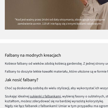
*Kod jest ważny przez 14 dni od daty otrzymania, obowiązuje na następne
zamówienie za min.
119 zł
i nie łączy się z innymi kodami rabatowymi.
Falbany na modnych kreacjach
Kobiece falbany od wieków zdobią kobiecą garderobę. Z jednej strony u
Falbany to doszyte lekkie kawałki materiału, które ułożone są w formie 
Jak nosić falbany?
Choć są doskonałą ozdobą do wielu stylizacji, aby wykorzystać ich wszys
Szukając idealnej
sukienki z falbankami
, wybieraj fasony o subtelnych,
kształtom, możesz zdecydować się na bardziej wyrazistą kolorystykę.
Nigdy nie łącz falbanek z falbankami! Umiar w tym przypadku ma ogro