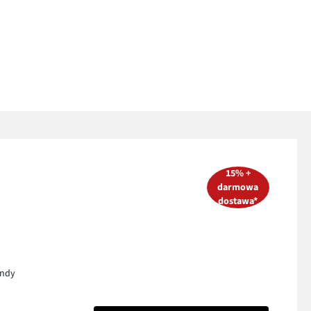
15% +
darmowa
dostawa*
endy