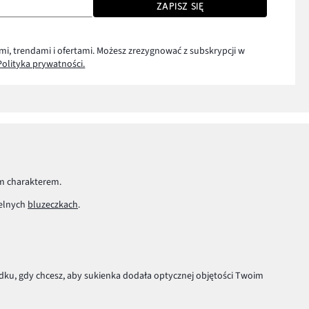
ZAPISZ SIĘ
mi, trendami i ofertami. Możesz zrezygnować z subskrypcji w
Polityka prywatności.
ym charakterem.
telnych
bluzeczkach
.
dku, gdy chcesz, aby sukienka dodała optycznej objętości Twoim