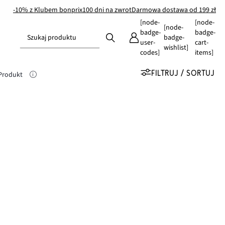
-10% z Klubem bonprix
100 dni na zwrot
Darmowa dostawa od 199 zł
[node-
[node-
[node-
badge-
badge-
Szukaj produktu
badge-
user-
cart-
wishlist]
codes]
items]
FILTRUJ / SORTUJ
 Produkt