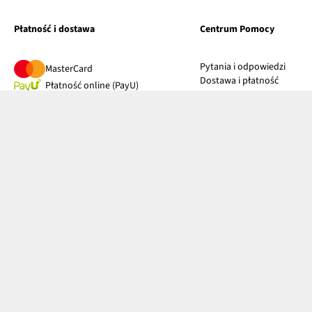
Płatność i dostawa
Centrum Pomocy
Pytania i odpowiedzi
MasterCard
Dostawa i płatność
Płatność online (PayU)
Zwroty i reklamacje
VISA
Pierwszy darmowy zwrot
BLIK
Tabele rozmiarów
Google pay
Klub bonprix
Apple pay
Katalog
PayPo
Influencers
Twisto
Kontakt
Discover
Diners Club International
Przy odbiorze
Kurier DPD
InPost Paczkomat® 24/7