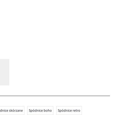
dnice skórzane
Spódnice boho
Spódnice retro