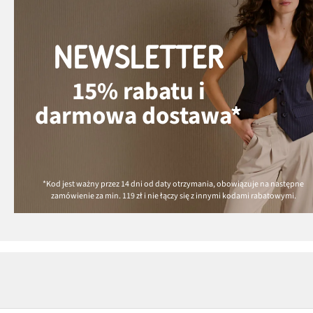
NEWSLETTER
15% rabatu i
darmowa dostawa*
*Kod jest ważny przez 14 dni od daty otrzymania, obowiązuje na następne
zamówienie za min.
119 zł
i nie łączy się z innymi kodami rabatowymi.