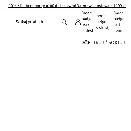
-10% z Klubem bonprix
100 dni na zwrot
Darmowa dostawa od 199 zł
[node-
[node-
[node-
badge-
badge-
Szukaj produktu
badge-
user-
cart-
wishlist]
codes]
items]
FILTRUJ / SORTUJ