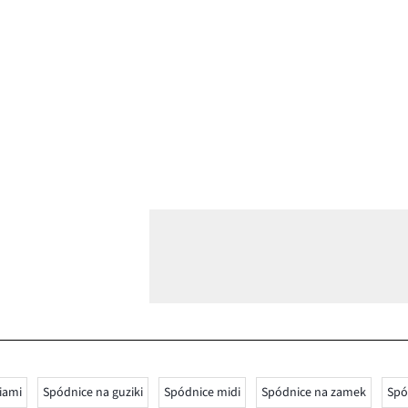
iami
Spódnice na guziki
Spódnice midi
Spódnice na zamek
Spó