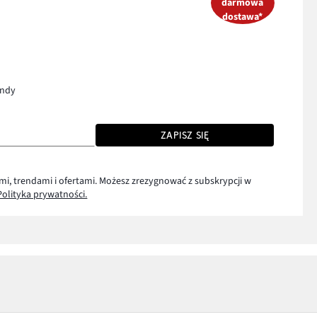
darmowa
dostawa*
endy
ZAPISZ SIĘ
mi, trendami i ofertami. Możesz zrezygnować z subskrypcji w
Polityka prywatności.